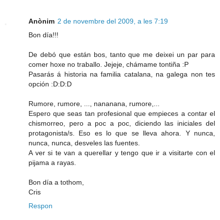
Anònim
2 de novembre del 2009, a les 7:19
Bon día!!!
De debó que están bos, tanto que me deixei un par para
comer hoxe no traballo. Jejeje, chámame tontiña :P
Pasarás á historia na familia catalana, na galega non tes
opción :D:D:D
Rumore, rumore, ..., nananana, rumore,...
Espero que seas tan profesional que empieces a contar el
chismorreo, pero a poc a poc, diciendo las iniciales del
protagonista/s. Eso es lo que se lleva ahora. Y nunca,
nunca, nunca, desveles las fuentes.
A ver si te van a querellar y tengo que ir a visitarte con el
pijama a rayas.
Bon día a tothom,
Cris
Respon