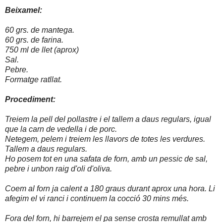
Beixamel:
60 grs. de mantega.
60 grs. de farina.
750 ml de llet (aprox)
Sal.
Pebre.
Formatge ratllat.
Procediment:
Treiem la pell del pollastre i el tallem a daus regulars, igual
que la carn de vedella i de porc.
Netegem, pelem i treiem les llavors de totes les verdures.
Tallem a daus regulars.
Ho posem tot en una safata de forn, amb un pessic de sal,
pebre i unbon raig d'oli d'oliva.
Coem al forn ja calent a 180 graus durant aprox una hora. Li
afegim el vi ranci i continuem la cocció 30 mins més.
Fora del forn, hi barrejem el pa sense crosta remullat amb