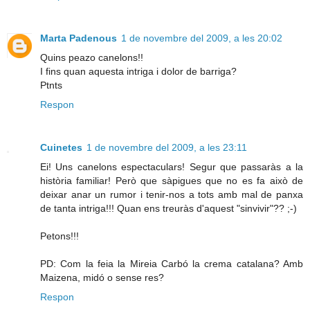
Marta Padenous
1 de novembre del 2009, a les 20:02
Quins peazo canelons!!
I fins quan aquesta intriga i dolor de barriga?
Ptnts
Respon
Cuinetes
1 de novembre del 2009, a les 23:11
Ei! Uns canelons espectaculars! Segur que passaràs a la
història familiar! Però que sàpigues que no es fa això de
deixar anar un rumor i tenir-nos a tots amb mal de panxa
de tanta intriga!!! Quan ens treuràs d'aquest "sinvivir"?? ;-)
Petons!!!
PD: Com la feia la Mireia Carbó la crema catalana? Amb
Maizena, midó o sense res?
Respon