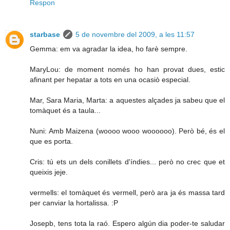
Respon
starbase
5 de novembre del 2009, a les 11:57
Gemma: em va agradar la idea, ho farè sempre.
MaryLou: de moment només ho han provat dues, estic
afinant per hepatar a tots en una ocasiò especial.
Mar, Sara Maria, Marta: a aquestes alçades ja sabeu que el
tomàquet és a taula...
Nuni: Amb Maizena (woooo wooo woooooo). Però bé, és el
que es porta.
Cris: tú ets un dels conillets d'índies... però no crec que et
queixis jeje.
vermells: el tomàquet és vermell, però ara ja és massa tard
per canviar la hortalissa. :P
Josepb, tens tota la raó. Espero algún dia poder-te saludar