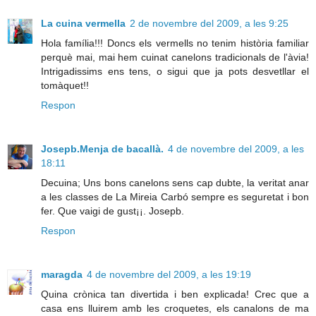
La cuina vermella
2 de novembre del 2009, a les 9:25
Hola família!!! Doncs els vermells no tenim història familiar
perquè mai, mai hem cuinat canelons tradicionals de l'àvia!
Intrigadissims ens tens, o sigui que ja pots desvetllar el
tomàquet!!
Respon
Josepb.Menja de bacallà.
4 de novembre del 2009, a les
18:11
Decuina; Uns bons canelons sens cap dubte, la veritat anar
a les classes de La Mireia Carbó sempre es seguretat i bon
fer. Que vaigi de gust¡¡. Josepb.
Respon
maragda
4 de novembre del 2009, a les 19:19
Quina crònica tan divertida i ben explicada! Crec que a
casa ens lluirem amb les croquetes, els canalons de ma