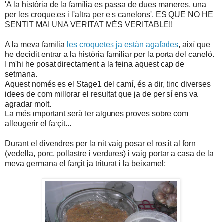
'A la història de la família es passa de dues maneres, una
per les croquetes i l'altra per els canelons'. ES QUE NO HE
SENTIT MAI UNA VERITAT MÉS VERITABLE!!
A la meva família
les croquetes ja estàn agafades
, així que
he decidit entrar a la història familiar per la porta del caneló.
I m'hi he posat directament a la feina aquest cap de
setmana.
Aquest només es el Stage1 del camí, és a dir, tinc diverses
idees de com millorar el resultat que ja de per sí ens va
agradar molt.
La més important serà fer algunes proves sobre com
alleugerir el farçit...
Durant el divendres per la nit vaig posar el rostit al forn
(vedella, porc, pollastre i verdures) i vaig portar a casa de la
meva germana el farçit ja triturat i la beixamel: