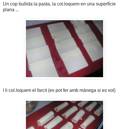
Un cop bullida la pasta, la col.loquem en una superfície
plana ...
I li col.loquem el farcit (es pot fer amb mànega si es vol)