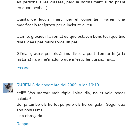
en persona a les classes, perque normalment surto pitant
en quan acaba :)
Quinta de luculs, merci per el comentari. Farem una
modificació recíproca per a incloure el teu.
Carme, gràcies i la veritat és que estaven bons tot i que tinc
dues idees per millorar-los un pel.
Glòria, gràcies per els ànims. Estic a punt d'entrar-hi (a la
historia) i ara me'n adono que m'estic fent gran... aix...
Respon
RUBEN
5 de novembre del 2009, a les 19:10
eeii!!! Vas marxar molt ràpid l'altre dia, no et vaig poder
saludar!
Bé, jo també els he fet ja, però els he congelat. Segur que
són boníssims.
Una abraçada
Respon