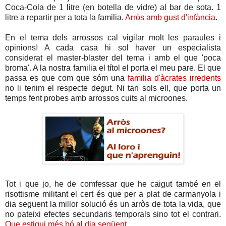
Coca-Cola de 1 litre (en botella de vidre) al bar de sota. 1
litre a repartir per a tota la familia.
Arròs amb gust d'infància
.
En el tema dels arrossos cal vigilar molt les paraules i
opinions! A cada casa hi sol haver un especialista
considerat el master-blaster del tema i amb el que 'poca
broma'. A la nostra familia el títol el porta el meu pare. El que
passa es que com que sóm una
familia d'àcrates irredents
no li tenim el respecte degut. Ni tan sols ell, que porta un
temps fent probes amb arrossos cuits al microones.
Tot i que jo, he de comfessar que he caigut també en el
risottisme militant el cert és que per a plat de carmanyola i
dia seguent la millor solució és un arròs de tota la vida, que
no pateixi efectes secundaris temporals sino tot el contrari.
Que estigui més bó al dia següent
.