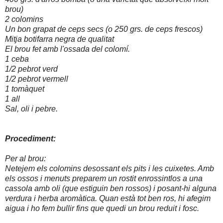
brou)
2 colomins
Un bon grapat de ceps secs (o 250 grs. de ceps frescos)
Mitja botifarra negra de qualitat
El brou fet amb l'ossada del colomí.
1 ceba
1/2 pebrot verd
1/2 pebrot vermell
1 tomàquet
1 all
Sal, oli i pebre.
Procediment:
Per al brou:
Netejem els colomins desossant els pits i les cuixetes. Amb
els ossos i menuts preparem un rostit enrossintlos a una
cassola amb oli (que estiguin ben rossos) i posant-hi alguna
verdura i herba aromàtica. Quan està tot ben ros, hi afegim
aigua i ho fem bullir fins que quedi un brou reduit i fosc.