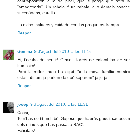
contraposición a la de pisci, que supongo que será la
"amaestrada". Un robalo é un robalo, e o demais sonche
sucedáneos, carallo.
Lo dicho, saludos y cuidado con las preguntas-trampa.
Respon
Gemma
9 d’agost del 2010, a les 11:16
Ei, t'acabo de sentir! Genial, l'arròs de colomí ha de ser
boníssim!
Però la millor frase ha sigut: "a la meva família mentre
estem dinant ja parlem de què soparem" je je je...
Respon
josep
9 d’agost del 2010, a les 11:31
Òscar,
Te n'has sortit molt bé. Suposo que hauràs gaudit cadascun
dels minuts que has passat a RAC1.
Felicitats!