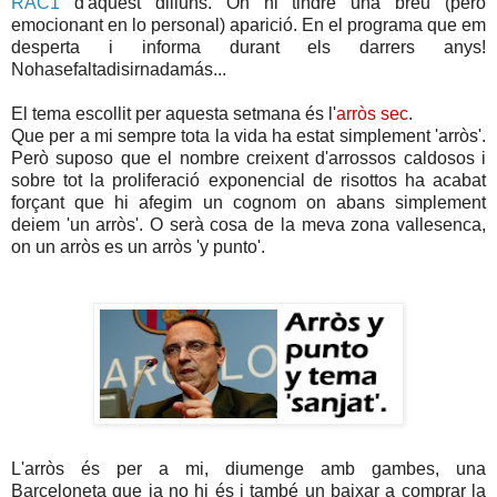
RAC1
d'aquest dilluns. On hi tindrè una breu (pero
emocionant en lo personal) aparició. En el programa que em
desperta i informa durant els darrers anys!
Nohasefaltadisirnadamás...
El tema escollit per aquesta setmana és l'
arròs sec
.
Que per a mi sempre tota la vida ha estat simplement 'arròs'.
Però suposo que el nombre creixent d'arrossos caldosos i
sobre tot la proliferació exponencial de risottos ha acabat
forçant que hi afegim un cognom on abans simplement
deiem 'un arròs'. O serà cosa de la meva zona vallesenca,
on un arròs es un arròs 'y punto'.
L'arròs és per a mi, diumenge amb gambes, una
Barceloneta que ja no hi és i també un baixar a comprar la