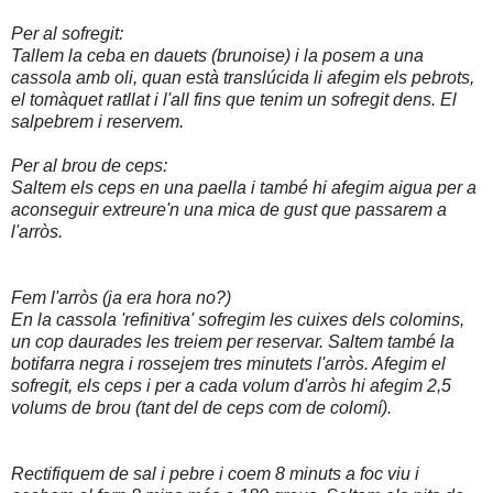
Per al sofregit:
Tallem la ceba en dauets (brunoise) i la posem a una
cassola amb oli, quan està translúcida li afegim els pebrots,
el tomàquet ratllat i l'all fins que tenim un sofregit dens. El
salpebrem i reservem.
Per al brou de ceps:
Saltem els ceps en una paella i també hi afegim aigua per a
aconseguir extreure'n una mica de gust que passarem a
l'arròs.
Fem l'arròs (ja era hora no?)
En la cassola 'refinitiva' sofregim les cuixes dels colomins,
un cop daurades les treiem per reservar. Saltem també la
botifarra negra i rossejem tres minutets l'arròs. Afegim el
sofregit, els ceps i per a cada volum d'arròs hi afegim 2,5
volums de brou (tant del de ceps com de colomí).
Rectifiquem de sal i pebre i coem 8 minuts a foc viu i