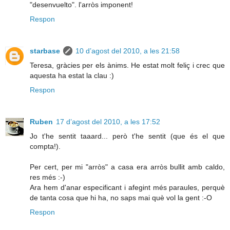
"desenvuelto". l'arròs imponent!
Respon
starbase
10 d’agost del 2010, a les 21:58
Teresa, gràcies per els ànims. He estat molt feliç i crec que
aquesta ha estat la clau :)
Respon
Ruben
17 d’agost del 2010, a les 17:52
Jo t'he sentit taaard... però t'he sentit (que és el que
compta!).
Per cert, per mi "arròs" a casa era arròs bullit amb caldo,
res més :-)
Ara hem d'anar especificant i afegint més paraules, perquè
de tanta cosa que hi ha, no saps mai què vol la gent :-O
Respon