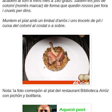
acabem al forn 8 mins més a 180 graus. Saltem els pits de
colomí (només marcar) de forma que quedin rossos per fora
i cruets per dins.
Muntem el plat amb un timbal d'arròs i uns trocets de pit i
cuixa del colomí al costat o a sobre.
Nota: la foto correspòn al plat del restaurant Biblioteca
Arróz
con pichón y botifarra
.