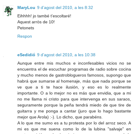
MaryLou
9 d’agost del 2010, a les 8:32
Eihhhh! jo també t'escoltaré!
Aquest arròs de 10!
Petonets
Respon
eSedidió
9 d’agost del 2010, a les 10:38
Aunque entre mis muchos e inconfesables vicios no se
encuentra el de escuchar programas de radio sobre cocina
y mucho menos de gastroblogueros famosos, supongo que
habrá que sumarse al homenaje, más que nada porque se
ve que a ti te hace ilusión, y eso es lo realmente
importante. O a lo mejor no es más que envidia, que a mi
no me llama ni cristo para que intervenga en sus saraos,
seguramente porque la peña tendrá miedo de que tire de
guitarra y me ponga a cantar (juro que lo hago bastante
mejor que Arola) :-). Lo dicho, que parabéns.
A lo que me sumo es a tu protesta por lo del arroz seco. A
mi es que me suena como lo de la lubina "salvaje" en