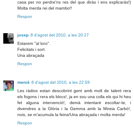
casa per no perdre'ns res del que diràs i ens explicaràs!)
Molta merda rei del mambo!!
Respon
josep
8 d’agost del 2010, a les 20:27
Estarem "al loro".
Felicitats i sort.
Una abraçada
Respon
mercè
8 d’agost del 2010, a les 22:59
Les ràdios estan descobrint gent amb molt de talent rera
els fogons i rera els blocs!, ja en sou una colla els qui hi heu
fet alguna intervenció!, demà intentaré escoltar-te, i
divendres a la Glòria i la Gemma amb la Mireia Carbó!,
nois, se m'acumula la feina!Una abraçada i molta merda!
Respon