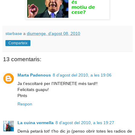
starbase
a
diumenge, d’agost 08, 2010
Comparteix
13 comentaris:
Marta Padenous
8 d’agost del 2010, a les 19:06
Ja t'escoltaré per l'INTERNETE més tard!!
Felicitats guapu!
Ptnts
Respon
La cuina vermella
8 d’agost del 2010, a les 19:27
Demà petarà tot! t'ho dic jo (penso obrir totes les radios de