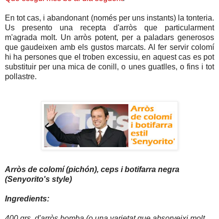
En tot cas, i abandonant (només per uns instants) la tonteria.
Us presento una recepta d'arròs que particularment
m'agrada molt. Un arròs potent, per a paladars generosos
que gaudeixen amb els gustos marcats. Al fer servir colomí
hi ha persones que el troben excessiu, en aquest cas es pot
substituir per una mica de conill, o unes guatlles, o fins i tot
pollastre.
Arròs de colomí (pichón), ceps i botifarra negra
(Senyorito's style)
Ingredients:
400 grs. d'arròs bomba (o una varietat que absorveixi molt