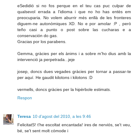
eSedidió si no fos perque en el teu cas puc culpar de
qualsevol errada a l'idioma i que no ho has entès em
preocuparia. No volem aburrir més enllà de les fronteres
diguem-ne autonòmiques XD. No e por amolar :P , però
teño casi a punto o post sobre las cucharas e a
conservación do gas.
Gracias por los parabens.
Gemma, gràcies per els ànims i a sobre m'ho dius amb la
intervenció ja perpetrada...jeje
josep, doncs dues vegades gràcies per tornar a passar-te
per aquí. He gaudit kilotons i kilotons :D
vermells, doncs gràcies per la hipèrbole estimats.
Respon
Teresa
10 d’agost del 2010, a les 9:46
FelicitatS! t'he escoltat encantada! ires de nerviós, se't veu,
bé, se't sent molt cómode i