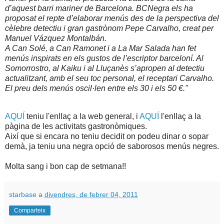
d’aquest barri mariner de Barcelona. BCNegra els ha
proposat el repte d’elaborar menús des de la perspectiva del
cèlebre detectiu i gran gastrònom Pepe Carvalho, creat per
Manuel Vázquez Montalbán.
A Can Solé, a Can Ramonet i a La Mar Salada han fet
menús inspirats en els gustos de l’escriptor barceloní. Al
Somorrostro, al Kaiku i al Lluçanès s’apropen al detectiu
actualitzant, amb el seu toc personal, el receptari Carvalho.
El preu dels menús oscil·len entre els 30 i els 50 €."
AQUÍ
teniu l'enllaç a la web general, i
AQUÍ
l'enllaç a la
pàgina de les activitats gastronòmiques.
Així que si encara no teniu decidit on podeu dinar o sopar
demà, ja teniu una negra opció de saborosos menús negres.
Molta sang i bon cap de setmana!!
starbase
a
divendres, de febrer 04, 2011
Comparteix