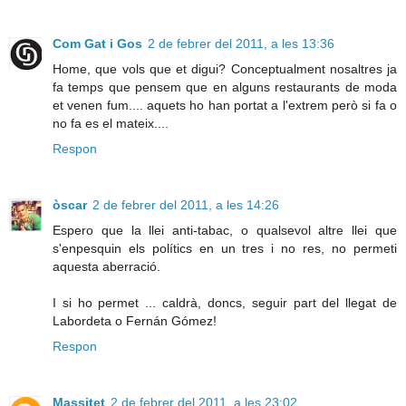
Com Gat i Gos
2 de febrer del 2011, a les 13:36
Home, que vols que et digui? Conceptualment nosaltres ja
fa temps que pensem que en alguns restaurants de moda
et venen fum.... aquets ho han portat a l'extrem però si fa o
no fa es el mateix....
Respon
òscar
2 de febrer del 2011, a les 14:26
Espero que la llei anti-tabac, o qualsevol altre llei que
s'enpesquin els polítics en un tres i no res, no permeti
aquesta aberració.
I si ho permet ... caldrà, doncs, seguir part del llegat de
Labordeta o Fernán Gómez!
Respon
Massitet
2 de febrer del 2011, a les 23:02