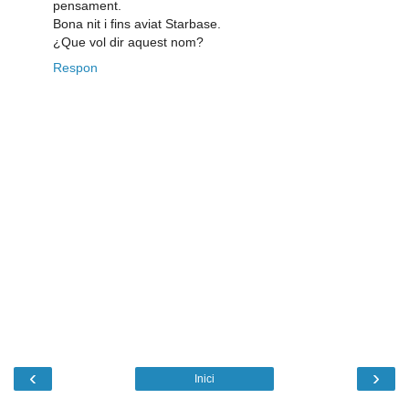
pensament.
Bona nit i fins aviat Starbase.
¿Que vol dir aquest nom?
Respon
‹
›
Inici