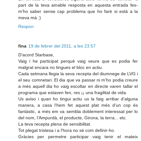
part de la teva amable resposta en aquesta entrada fes-
m'ho saber sense cap problema que ho farè si està a la
meva mà :)
Respon
fina
19 de febrer del 2011, a les 23:57
D'acord Starbase,
Vaig i he participat perquè vaig veure que es podia fer
malgrat encara no tingues el bloc en actiu.
Cada setmana llegia la seva recepta del diumnege de LVG i
el seu comnetari. El dia que va passar ni m'ho podia creure
a més aquell dia ho vaig escoltar en directe varen tallar el
programa que estaven fen, res ¡¡ una fragilitat de vida.
Us aviso i quan ho tingui actiu us la faig arribar d'alguna
manera, a casa l'hem fet aquest plat més d'un cop és
fantàstic, a més em va sembla doblement interessat per lo
del nom, l'Ampurdà, el producte, Girona, la terra... etc.
La teva recepta plena de sensibilitat.
Tot plegat tristesa i a l'hora no sé com definir-ho.
Gràcies per permetre participar vaig tenir el mateix