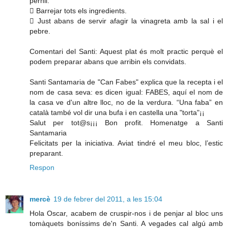
pernil.
 Barrejar tots els ingredients.
 Just abans de servir afagir la vinagreta amb la sal i el
pebre.
Comentari del Santi: Aquest plat és molt practic perquè el
podem preparar abans que arribin els convidats.
Santi Santamaria de "Can Fabes" explica que la recepta i el
nom de casa seva: es dicen igual: FABES, aquí el nom de
la casa ve d'un altre lloc, no de la verdura. “Una faba” en
català també vol dir una bufa i en castella una "torta"¡¡
Salut per tot@s¡¡¡ Bon profit. Homenatge a Santi
Santamaria
Felicitats per la iniciativa. Aviat tindré el meu bloc, l’estic
preparant.
Respon
mercè
19 de febrer del 2011, a les 15:04
Hola Oscar, acabem de cruspir-nos i de penjar al bloc uns
tomàquets boníssims de'n Santi. A vegades cal algú amb