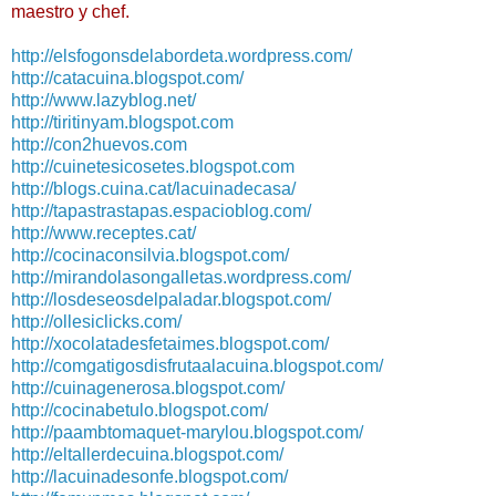
maestro y chef.
http://elsfogonsdelabordeta.
wordpress.com/
http://catacuina.blogspot.com/
http://www.lazyblog.net/
http://tiritinyam.blogspot.com
http://con2huevos.com
http://cuinetesicosetes.blogspot.com
http://blogs.cuina.cat/
lacuinadecasa/
http://tapastrastapas.espacioblog.com/
http://www.receptes.cat/
http://cocinaconsilvia.blogspot.com/
http://mirandolasongalletas.wordpress.com/
http://losdeseosdelpaladar.blogspot.com/
http://ollesiclicks.com/
http://xocolatadesfetaimes.
blogspot.com/
http://
comgatigosdisfrutaalacuina.
blogspot.com/
http://cuinagenerosa.blogspot.
com/
http://cocinabetulo.blogspot.
com/
http://paambtomaquet-marylou.
blogspot.com/
http://eltallerdecuina.
blogspot.com/
http://lacuinadesonfe.
blogspot.com/