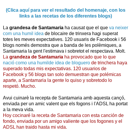
(Clica aquí para ver el resultado del homenaje, con los
links a las recetas de los diferentes blogs)
La
grandesa de Santamaria
ha causat que el que
va neixer
com una humil idea
de blocaire de trinxera hagi superat
totes les meves expectatives. 120 usuaris de Facebook i 56
blogs només demostra que a banda de les polèmiques, a
Santamaria la gent l'estimava i sobretot el respectava. Molt.
La
grandeza de Santamaria
ha provocado que lo que
nació como una humilde idea de bloguero
de trinchera haya
superado todas mis expectativas. 120 usuarios de
Facebook y 56 blogs tan solo demuestran que polémicas
aparte, a Santamaria la gente lo quiso y sobretodo lo
respetó. Mucho.
Avui cuinarè la recepta de Santamaria amb aquesta cançó,
enviada per un amic valent que els fogons i l'ADSL ha portat
a la meva vida.
Hoy cocinaré la receta de Santamaria con esta canción de
fondo, enviada por un amigo valiente que los fogones y el
ADSL han traido hasta mi vida.