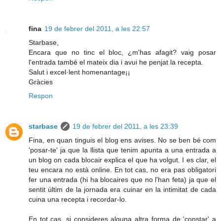
fina
19 de febrer del 2011, a les 22:57
Starbase,
Encara que no tinc el bloc, ¿m'has afagit? vaig posar
l'entrada també el mateix dia i avui he penjat la recepta.
Salut i excel·lent homenantage¡¡
Gràcies
Respon
starbase
19 de febrer del 2011, a les 23:39
Fina, en quan tinguis el blog ens avises. No se ben bé com
'posar-te' ja que la llista que tenim apunta a una entrada a
un blog on cada blocair explica el que ha volgut. I es clar, el
teu encara no està online. En tot cas, no era pas obligatori
fer una entrada (hi ha blocaires que no l'han feta) ja que el
sentit últim de la jornada era cuinar en la intimitat de cada
cuina una recepta i recordar-lo.
En tot cas, si consideres alguna altra forma de 'constar' a