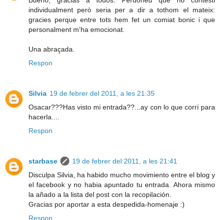
Bueno, gracias a todos. Perdoneu que no contesti
individualment però seria per a dir a tothom el mateix:
gracies perque entre tots hem fet un comiat bonic i que
personalment m'ha emocionat.
Una abraçada.
Respon
Silvia
19 de febrer del 2011, a les 21:35
Osacar???Has visto mi entrada??...ay con lo que corrí para
hacerla....
Respon
starbase
19 de febrer del 2011, a les 21:41
Disculpa Silvia, ha habido mucho movimiento entre el blog y
el facebook y no habia apuntado tu entrada. Ahora mismo
la añado a la lista del post con la recopilación.
Gracias por aportar a esta despedida-homenaje :)
Respon