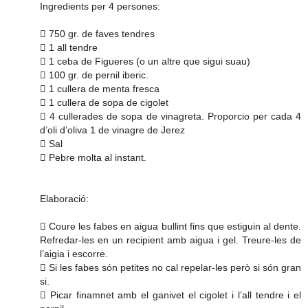
Ingredients per 4 persones:
 750 gr. de faves tendres
 1 all tendre
 1 ceba de Figueres (o un altre que sigui suau)
 100 gr. de pernil iberic.
 1 cullera de menta fresca
 1 cullera de sopa de cigolet
 4 cullerades de sopa de vinagreta. Proporcio per cada 4
d’oli d’oliva 1 de vinagre de Jerez
 Sal
 Pebre molta al instant.
Elaboració:
 Coure les fabes en aigua bullint fins que estiguin al dente.
Refredar-les en un recipient amb aigua i gel. Treure-les de
l’aigia i escorre.
 Si les fabes són petites no cal repelar-les però si són gran
si.
 Picar finamnet amb el ganivet el cigolet i l’all tendre i el