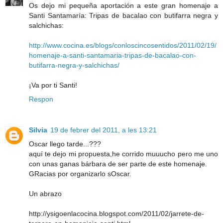
Os dejo mi pequeña aportación a este gran homenaje a
Santi Santamaría: Tripas de bacalao con butifarra negra y
salchichas:
http://www.cocina.es/blogs/conloscincosentidos/2011/02/19/
homenaje-a-santi-santamaria-tripas-de-bacalao-con-
butifarra-negra-y-salchichas/
¡Va por ti Santi!
Respon
Silvia
19 de febrer del 2011, a les 13:21
Oscar llego tarde...???
aquí te dejo mi propuesta,he corrido muuucho pero me uno
con unas ganas bárbara de ser parte de este homenaje.
GRacias por organizarlo sOscar.
Un abrazo
http://ysigoenlacocina.blogspot.com/2011/02/jarrete-de-