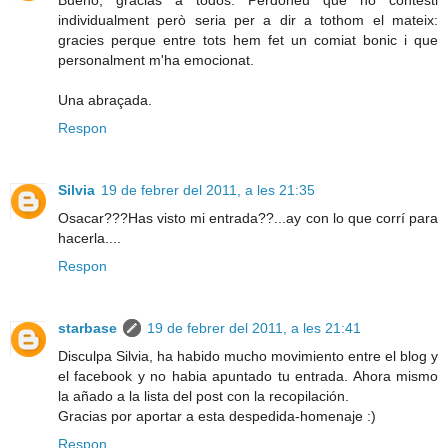
Bueno, gracias a todos. Perdoneu que no contesti
individualment però seria per a dir a tothom el mateix:
gracies perque entre tots hem fet un comiat bonic i que
personalment m'ha emocionat.
Una abraçada.
Respon
Silvia
19 de febrer del 2011, a les 21:35
Osacar???Has visto mi entrada??...ay con lo que corrí para
hacerla....
Respon
starbase
19 de febrer del 2011, a les 21:41
Disculpa Silvia, ha habido mucho movimiento entre el blog y
el facebook y no habia apuntado tu entrada. Ahora mismo
la añado a la lista del post con la recopilación.
Gracias por aportar a esta despedida-homenaje :)
Respon