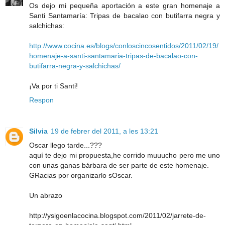
Os dejo mi pequeña aportación a este gran homenaje a
Santi Santamaría: Tripas de bacalao con butifarra negra y
salchichas:
http://www.cocina.es/blogs/conloscincosentidos/2011/02/19/
homenaje-a-santi-santamaria-tripas-de-bacalao-con-
butifarra-negra-y-salchichas/
¡Va por ti Santi!
Respon
Silvia
19 de febrer del 2011, a les 13:21
Oscar llego tarde...???
aquí te dejo mi propuesta,he corrido muuucho pero me uno
con unas ganas bárbara de ser parte de este homenaje.
GRacias por organizarlo sOscar.
Un abrazo
http://ysigoenlacocina.blogspot.com/2011/02/jarrete-de-