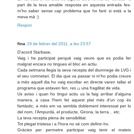
part de la teva amable resposta en aquesta entrada fes-
m'ho saber sense cap problema que ho farè si està a la
meva mà :)
Respon
fina
19 de febrer del 2011, a les 23:57
D'acord Starbase,
Vaig i he participat perquè vaig veure que es podia fer
malgrat encara no tingues el bloc en actiu.
Cada setmana llegia la seva recepta del diumnege de LVG i
el seu comnetari. El dia que va passar ni m'ho podia creure
a més aquell dia ho vaig escoltar en directe varen tallar el
programa que estaven fen, res ¡¡ una fragilitat de vida.
Us aviso i quan ho tingui actiu us la faig arribar d'alguna
manera, a casa l'hem fet aquest plat més d'un cop és
fantàstic, a més em va sembla doblement interessat per lo
del nom, l'Ampurdà, el producte, Girona, la terra... etc.
La teva recepta plena de sensibilitat.
Tot plegat tristesa i a l'hora no sé com definir-ho.
Gràcies per permetre participar vaig tenir el mateix