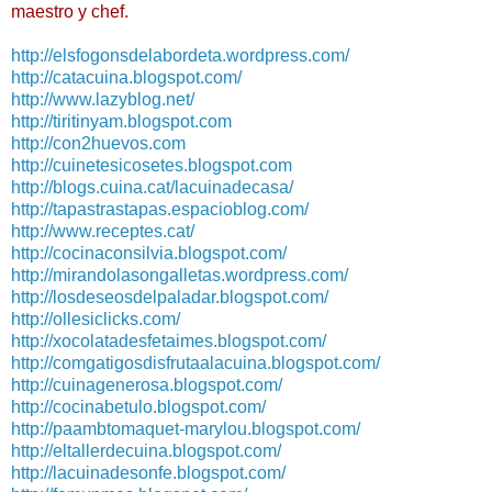
maestro y chef.
http://elsfogonsdelabordeta.
wordpress.com/
http://catacuina.blogspot.com/
http://www.lazyblog.net/
http://tiritinyam.blogspot.com
http://con2huevos.com
http://cuinetesicosetes.blogspot.com
http://blogs.cuina.cat/
lacuinadecasa/
http://tapastrastapas.espacioblog.com/
http://www.receptes.cat/
http://cocinaconsilvia.blogspot.com/
http://mirandolasongalletas.wordpress.com/
http://losdeseosdelpaladar.blogspot.com/
http://ollesiclicks.com/
http://xocolatadesfetaimes.
blogspot.com/
http://
comgatigosdisfrutaalacuina.
blogspot.com/
http://cuinagenerosa.blogspot.
com/
http://cocinabetulo.blogspot.
com/
http://paambtomaquet-marylou.
blogspot.com/
http://eltallerdecuina.
blogspot.com/
http://lacuinadesonfe.
blogspot.com/