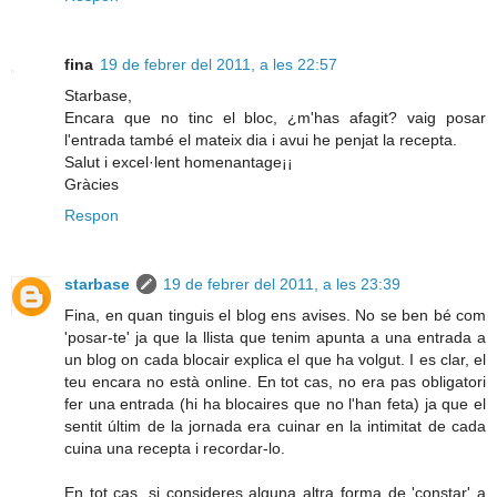
fina
19 de febrer del 2011, a les 22:57
Starbase,
Encara que no tinc el bloc, ¿m'has afagit? vaig posar
l'entrada també el mateix dia i avui he penjat la recepta.
Salut i excel·lent homenantage¡¡
Gràcies
Respon
starbase
19 de febrer del 2011, a les 23:39
Fina, en quan tinguis el blog ens avises. No se ben bé com
'posar-te' ja que la llista que tenim apunta a una entrada a
un blog on cada blocair explica el que ha volgut. I es clar, el
teu encara no està online. En tot cas, no era pas obligatori
fer una entrada (hi ha blocaires que no l'han feta) ja que el
sentit últim de la jornada era cuinar en la intimitat de cada
cuina una recepta i recordar-lo.
En tot cas, si consideres alguna altra forma de 'constar' a