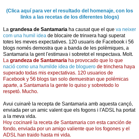
(Clica aquí para ver el resultado del homenaje, con los
links a las recetas de los diferentes blogs)
La
grandesa de Santamaria
ha causat que el que
va neixer
com una humil idea
de blocaire de trinxera hagi superat
totes les meves expectatives. 120 usuaris de Facebook i 56
blogs només demostra que a banda de les polèmiques, a
Santamaria la gent l'estimava i sobretot el respectava. Molt.
La
grandeza de Santamaria
ha provocado que lo que
nació como una humilde idea de bloguero
de trinchera haya
superado todas mis expectativas. 120 usuarios de
Facebook y 56 blogs tan solo demuestran que polémicas
aparte, a Santamaria la gente lo quiso y sobretodo lo
respetó. Mucho.
Avui cuinarè la recepta de Santamaria amb aquesta cançó,
enviada per un amic valent que els fogons i l'ADSL ha portat
a la meva vida.
Hoy cocinaré la receta de Santamaria con esta canción de
fondo, enviada por un amigo valiente que los fogones y el
ADSL han traido hasta mi vida.