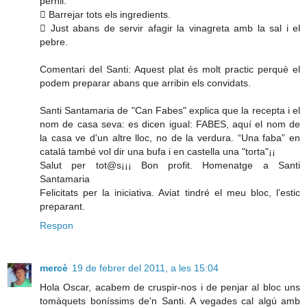
pernil.
 Barrejar tots els ingredients.
 Just abans de servir afagir la vinagreta amb la sal i el
pebre.
Comentari del Santi: Aquest plat és molt practic perquè el
podem preparar abans que arribin els convidats.
Santi Santamaria de "Can Fabes" explica que la recepta i el
nom de casa seva: es dicen igual: FABES, aquí el nom de
la casa ve d'un altre lloc, no de la verdura. “Una faba” en
català també vol dir una bufa i en castella una "torta"¡¡
Salut per tot@s¡¡¡ Bon profit. Homenatge a Santi
Santamaria
Felicitats per la iniciativa. Aviat tindré el meu bloc, l’estic
preparant.
Respon
mercè
19 de febrer del 2011, a les 15:04
Hola Oscar, acabem de cruspir-nos i de penjar al bloc uns
tomàquets boníssims de'n Santi. A vegades cal algú amb