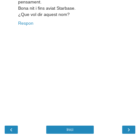
pensament.
Bona nit i fins aviat Starbase.
¿Que vol dir aquest nom?
Respon
‹
›
Inici