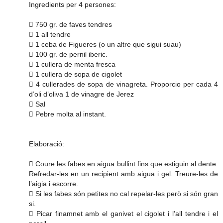
Ingredients per 4 persones:
 750 gr. de faves tendres
 1 all tendre
 1 ceba de Figueres (o un altre que sigui suau)
 100 gr. de pernil iberic.
 1 cullera de menta fresca
 1 cullera de sopa de cigolet
 4 cullerades de sopa de vinagreta. Proporcio per cada 4
d’oli d’oliva 1 de vinagre de Jerez
 Sal
 Pebre molta al instant.
Elaboració:
 Coure les fabes en aigua bullint fins que estiguin al dente.
Refredar-les en un recipient amb aigua i gel. Treure-les de
l’aigia i escorre.
 Si les fabes són petites no cal repelar-les però si són gran
si.
 Picar finamnet amb el ganivet el cigolet i l’all tendre i el