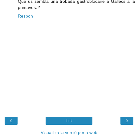
Que us sembla una trobada gastroblocaire a Gallecs a la
primavera?
Respon
‹
›
Inici
Visualitza la versió per a web