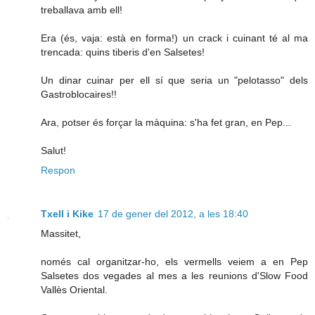
treballava amb ell!
Era (és, vaja: està en forma!) un crack i cuinant té al ma
trencada: quins tiberis d'en Salsetes!
Un dinar cuinar per ell sí que seria un "pelotasso" dels
Gastroblocaires!!
Ara, potser és forçar la màquina: s'ha fet gran, en Pep...
Salut!
Respon
Txell i Kike
17 de gener del 2012, a les 18:40
Massitet,
només cal organitzar-ho, els vermells veiem a en Pep
Salsetes dos vegades al mes a les reunions d'Slow Food
Vallès Oriental.