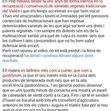
En Pep
treballa desde fa uns anys de forma intensa en la
recuperació i conservació de varietats vegetals tradicionals
del Vallès
i que els temps accelerats en que hem viscut
s'han vist arraconades i sovint el.liminades per les pressions
comercials de multinacionals que han imposat
determinades varietats de les que algú sol tenir uns drets i
patents registrats. I no sempre els dolents són els de la
multinacional: també una part de culpa és nostre: dels que
les cultiven i dels consumidors que no ho hem sabut
defensar amb encert.
Però com veureu al video, no tot està perdut i la feina de
recuperació
ha donat i continua donant alguns bons
resultats
.
Ell mateix
es defineix més com a cuiner, que com a
gastrònom,
ja que el seu interès està en la cuina dels
productes de temporada molt més que en la alta
excel.lència gastronòmica. I en general podreu observar
que en uns quants minuts de conversa ens mostra un parell
de carretades de sentit comú a la cara. Fins i tot té el senderi
d'haver-se barallat amb tots els consellers d'agricultura
anteriors de tots els colors i augura el mateix futur per al nou
amb el que encara no ha tingut temps.