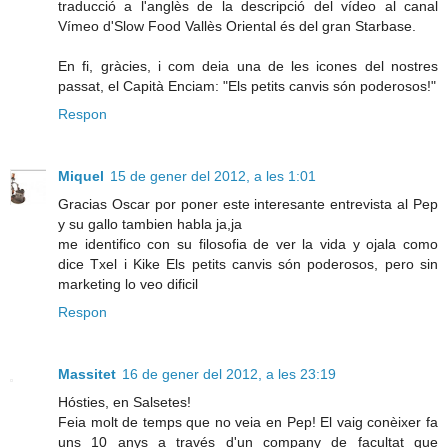
traducció a l'anglès de la descripció del vídeo al canal
Vímeo d'Slow Food Vallès Oriental és del gran Starbase.
En fi, gràcies, i com deia una de les icones del nostres
passat, el Capità Enciam: "Els petits canvis són poderosos!"
Respon
Miquel
15 de gener del 2012, a les 1:01
Gracias Oscar por poner este interesante entrevista al Pep
y su gallo tambien habla ja,ja
me identifico con su filosofia de ver la vida y ojala como
dice Txel i Kike Els petits canvis són poderosos, pero sin
marketing lo veo dificil
Respon
Massitet
16 de gener del 2012, a les 23:19
Hósties, en Salsetes!
Feia molt de temps que no veia en Pep! El vaig conèixer fa
uns 10 anys a través d'un company de facultat que