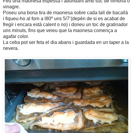
Feu una maonesa espessa i abundant amb suc de llimona o
vinagre.
Poseu una bona tira de maonesa sobre cada tall de bacallà
i fiqueu-ho al forn a l80º uns 5/7’(depèn de si es acabat de
fregir i encara està calent o no) i doneu un toc de gratinador
uns minuts, fins que veieu que la maonesa comença a
agafar color.
La ceba pot ser feta el dia abans i guardada en un taper a la
nevera.