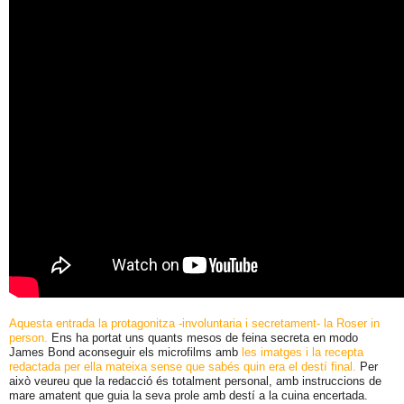
Aquesta entrada la protagonitza -involuntaria i secretament- la Roser in
person.
Ens ha portat uns quants mesos de feina secreta en modo
James Bond aconseguir els microfilms amb
les imatges i la recepta
redactada per ella mateixa sense que sabés quin era el destí final.
Per
això veureu que la redacció és totalment personal, amb instruccions de
mare amatent que guia la seva prole amb destí a la cuina encertada.