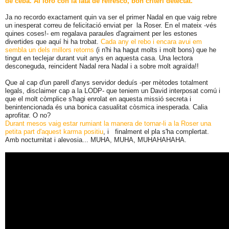
de ceba. Al loro con la lata de refresco, bon criteri detectat.
Ja no recordo exactament quin va ser el primer Nadal en que vaig rebre
un inesperat correu de felicitació enviat per la Roser. En el mateix -vés
quines coses!- em regalava paraules d'agraiment per les estones
divertides que aquí hi ha trobat.
Cada any el rebo i encara avui em
sembla un dels millors retorns
(i n'hi ha hagut molts i molt bons) que he
tingut en teclejar durant vuit anys en aquesta casa. Una lectora
desconeguda, reincident Nadal rera Nadal i a sobre molt agraïda!!
Que al cap d'un parell d'anys servidor deduís -per mètodes totalment
legals, disclaimer cap a la LODP- que teniem un David interposat comú i
que el molt còmplice s'hagi enrolat en aquesta missió secreta i
benintencionada és una bonica casualitat còsmica inesperada. Calia
aprofitar. O no?
Durant mesos vaig estar rumiant la manera de tornar-li a la Roser una
petita part d'aquest karma positiu
, i finalment el pla s'ha complertat.
Amb nocturnitat i alevosia... MUHA, MUHA, MUHAHAHAHA.