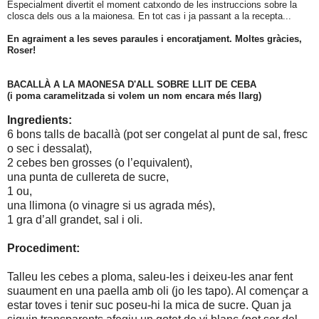
Especialment divertit el moment catxondo de les instruccions sobre la
closca dels ous a la maionesa. En tot cas i ja passant a la recepta...
En agraiment a les seves paraules i encoratjament. Moltes gràcies,
Roser!
BACALLÀ A LA MAONESA D'ALL SOBRE LLIT DE CEBA
(i poma caramelitzada si volem un nom encara més llarg)
Ingredients:
6 bons talls de bacallà (pot ser congelat al punt de sal, fresc
o sec i dessalat),
2 cebes ben grosses (o l’equivalent),
una punta de cullereta de sucre,
1 ou,
una llimona (o vinagre si us agrada més),
1 gra d’all grandet, sal i oli.
Procediment:
Talleu les cebes a ploma, saleu-les i deixeu-les anar fent
suaument en una paella amb oli (jo les tapo). Al començar a
estar toves i tenir suc poseu-hi la mica de sucre. Quan ja