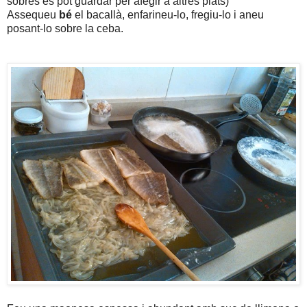
sobrés es pot guardar per afegir a altres plats)
Assequeu
bé
el bacallà, enfarineu-lo, fregiu-lo i aneu
posant-lo sobre la ceba.