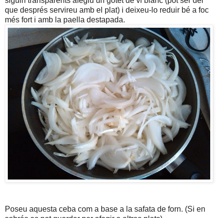
siguin transparents afegiu un gotet de vi blanc (pot ser del
que després servireu amb el plat) i deixeu-lo reduir bé a foc
més fort i amb la paella destapada.
Poseu aquesta ceba com a base a la safata de forn. (Si en