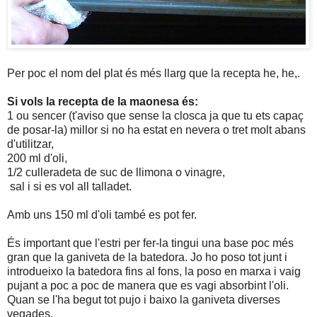
Per poc el nom del plat és més llarg que la recepta he, he,.
Si vols la recepta de la maonesa és:
1 ou sencer (t'aviso que sense la closca ja que tu ets capaç
de posar-la) millor si no ha estat en nevera o tret molt abans
d'utilitzar,
200 ml d'oli,
1/2 culleradeta de suc de llimona o vinagre,
sal i si es vol all talladet.
Amb uns 150 ml d'oli també es pot fer.
És important que l'estri per fer-la tingui una base poc més
gran que la ganiveta de la batedora. Jo ho poso tot junt i
introdueixo la batedora fins al fons, la poso en marxa i vaig
pujant a poc a poc de manera que es vagi absorbint l'oli.
Quan se l'ha begut tot pujo i baixo la ganiveta diverses
vegades.