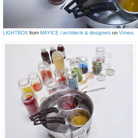
LIGHTBOX
from
MAYICE / architects & designers
on
Vimeo
.