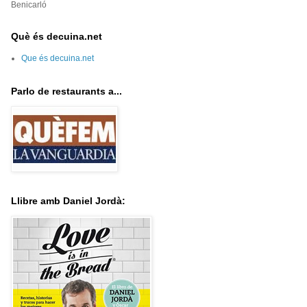
Benicarló
Què és decuina.net
Que és decuina.net
Parlo de restaurants a...
Llibre amb Daniel Jordà: