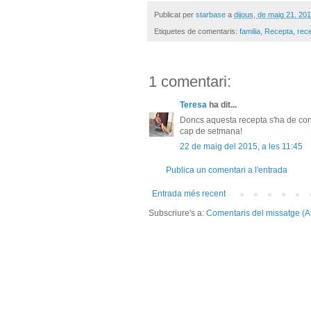
Publicat per
starbase
a
dijous, de maig 21, 20
Etiquetes de comentaris:
familia
,
Recepta
,
rec
1 comentari:
Teresa
ha dit...
Doncs aquesta recepta s'ha de cons
cap de setmana!
22 de maig del 2015, a les 11:45
Publica un comentari a l'entrada
Entrada més recent
Subscriure's a:
Comentaris del missatge (A