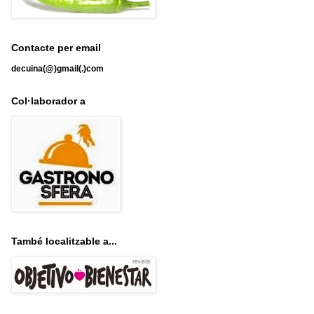
Contacte per email
decuina(@)gmail(.)com
Col·laborador a
També localitzable a...