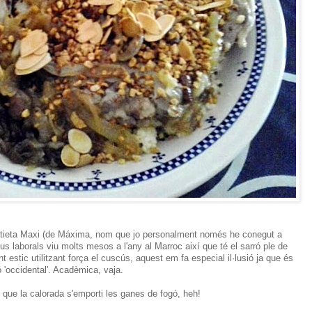
a tieta Maxi (de Máxima, nom que jo personalment només he conegut a
 laborals viu molts mesos a l'any al Marroc així que té el sarró ple de
estic utilitzant força el cuscús, aquest em fa especial il·lusió ja que és
 'occidental'. Acadèmica, vaja.
 que la calorada s'emporti les ganes de fogó, heh!