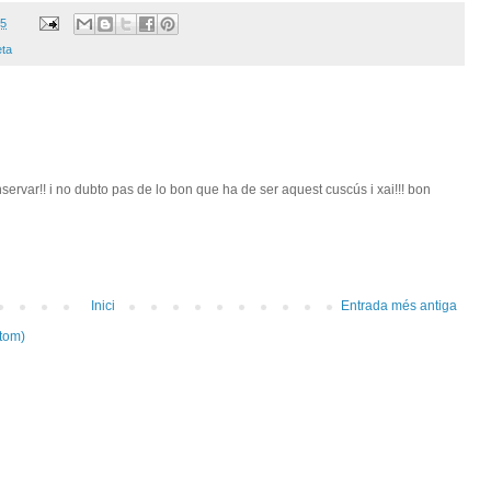
15
eta
ervar!! i no dubto pas de lo bon que ha de ser aquest cuscús i xai!!! bon
Inici
Entrada més antiga
tom)