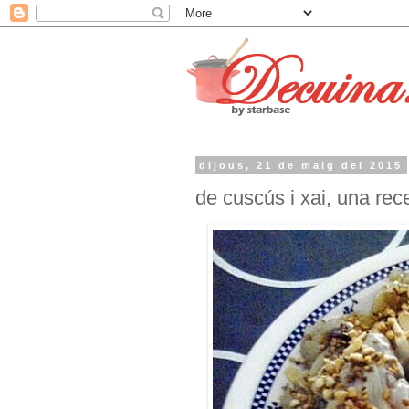
dijous, 21 de maig del 2015
de cuscús i xai, una rec