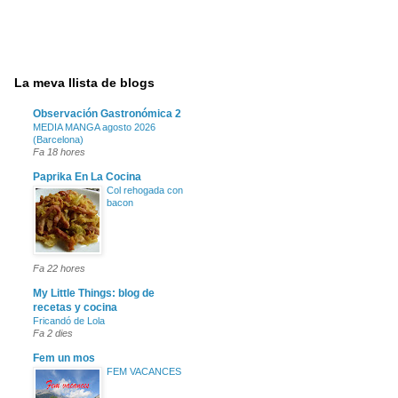
La meva llista de blogs
Observación Gastronómica 2
MEDIA MANGA agosto 2026
(Barcelona)
Fa 18 hores
Paprika En La Cocina
Col rehogada con
bacon
Fa 22 hores
My Little Things: blog de
recetas y cocina
Fricandó de Lola
Fa 2 dies
Fem un mos
FEM VACANCES