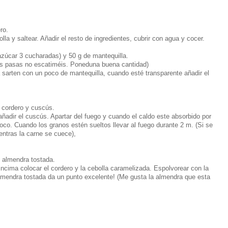
ro.
 olla y saltear. Añadir el resto de ingredientes, cubrir con agua y cocer.
azúcar 3 cucharadas) y 50 g de mantequilla.
las pasas no escatiméis. Poneduna buena cantidad)
a sarten con un poco de mantequilla, cuando esté transparente añadir el
 cordero y cuscús.
añadir el cuscús. Apartar del fuego y cuando el caldo este absorbido por
oco. Cuando los granos estén sueltos llevar al fuego durante 2 m. (Si se
entras la carne se cuece),
 almendra tostada.
ncima colocar el cordero y la cebolla caramelizada. Espolvorear con la
lmendra tostada da un punto excelente! (Me gusta la almendra que esta