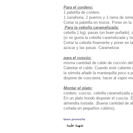
Para el cordero:
1 paletilla de cordero.
1 zanahoria, 2 puerros y 1 rama de rome
Cortar la paletilla en trozos. Poner en la
Para la cebolla caramelizada:
cebolla 1 kg), pasas (un buen puñado), 
(si os gusta la cebolla caramelizada y 
Cortar la cebolla finamente y poner en l
azúcar y las pasas. Caramelizar.
para el cuscús:
misma cantidad de caldo de cocción del
Calentar el caldo. Cuando esté caliente 
la sémola añadir la mantequilla poco a p
dispone de cuscutera, hacer al vapor mi
Montar el plato:
cordero, cuscús, cebolla caramelizada y
En un plato hondo disponer el cuscús. E
almendra tostada. ¡Buena cantidad de a
cortada en pequeños cubitos).
buen provecho
شهية طيبة