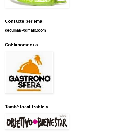
Contacte per email
decuina(@)gmail(.)com
Col·laborador a
També localitzable a...