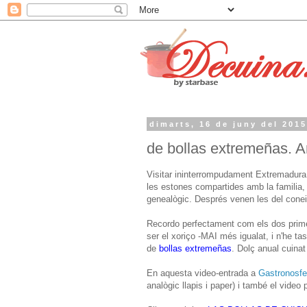
dimarts, 16 de juny del 201
de bollas extremeñas. Ar
Visitar ininterrompudament Extremadura 
les estones compartides amb la familia, q
genealògic. Després venen les del coneix
Recordo perfectament com els dos prime
ser el xoriço -MAI més igualat, i n'he ta
de
bollas extremeñas
. Dolç anual cuina
En aquesta video-entrada a
Gastronosf
analògic llapis i paper) i també el video 