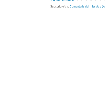
Entrada més recent
Subscriure's a:
Comentaris del missatge (A