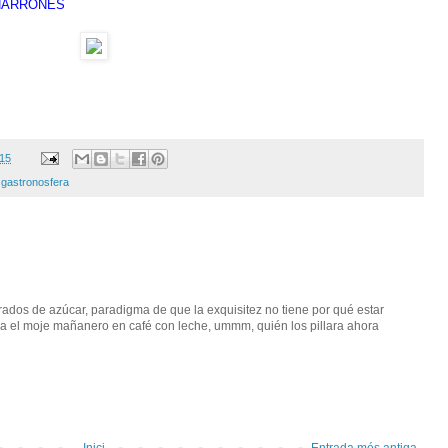
CHARRONES
015
,
gastronosfera
rados de azúcar, paradigma de que la exquisitez no tiene por qué estar
ara el moje mañanero en café con leche, ummm, quién los pillara ahora