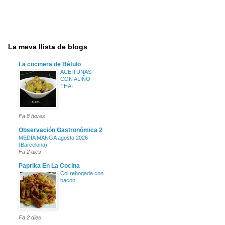
La meva llista de blogs
La cocinera de Bétulo
ACEITUNAS
CON ALIÑO
THAI
Fa 8 hores
Observación Gastronómica 2
MEDIA MANGA agosto 2026
(Barcelona)
Fa 2 dies
Paprika En La Cocina
Col rehogada con
bacon
Fa 2 dies