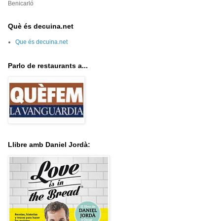
Benicarló
Què és decuina.net
Que és decuina.net
Parlo de restaurants a...
Llibre amb Daniel Jordà: