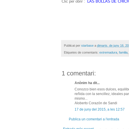
Clic per obrir :
LAS BOLLAS DE CHI
Publicat per
starbase
a
dimarts, de juny 16, 2
Etiquetes de comentaris:
extremadura
,
familia
1 comentari:
Anònim ha dit...
Conozco bien esos dulces, equilib
reñida con la sencillez, ideales p
mismo...
Aloberto Corazón de Sandi
17 de juny del 2015, a les 12:57
Publica un comentari a l'entrada