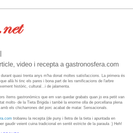
5
ticle, video i recepta a gastronosfera.com
durant quasi trenta anys m'ha donat moltes satisfaccions. La primera és
ue allà hi tinc els pares i bona part de les ramificacions de l'arbre
ement històric, cultural...i de jalamenta.
rs ítems gastronòmics que em van quedar grabats quan jo era petit van
stat molts- de la Tieta Brigida i també la enorme olla de porcellana plena
t amb els chicharrones del porc acabat de matar. Sensacionals.
era.com
trobareu la recepta (de puny i lletra de la tieta i apuntada en
per gaudir veient cuina tradicional en sentit estricte de la paraula :) Heh!