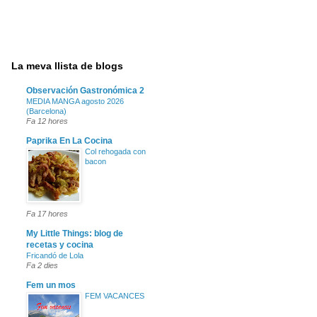
La meva llista de blogs
Observación Gastronómica 2
MEDIA MANGA agosto 2026
(Barcelona)
Fa 12 hores
Paprika En La Cocina
Col rehogada con
bacon
Fa 17 hores
My Little Things: blog de
recetas y cocina
Fricandó de Lola
Fa 2 dies
Fem un mos
FEM VACANCES