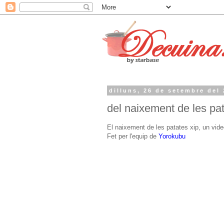
dilluns, 26 de setembre del
del naixement de les pat
El naixement de les patates xip, un vide
Fet per l'equip de
Yorokubu