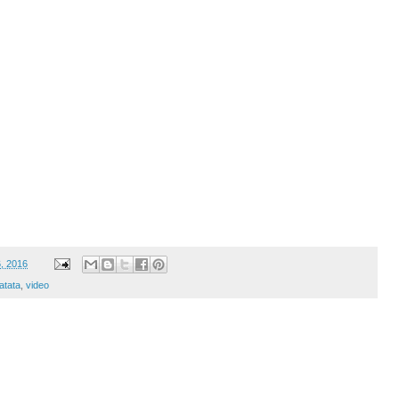
6, 2016
atata
,
video