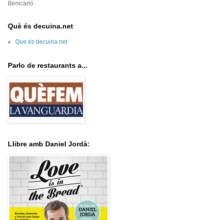
Benicarló
Què és decuina.net
Que és decuina.net
Parlo de restaurants a...
Llibre amb Daniel Jordà: