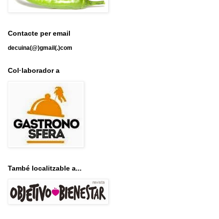
Contacte per email
decuina(@)gmail(.)com
Col·laborador a
També localitzable a...