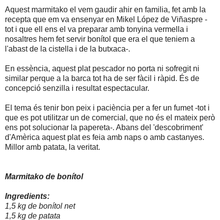
Aquest marmitako el vem gaudir ahir en familia, fet amb la
recepta que em va ensenyar en Mikel López de Viñaspre -
tot i que ell ens el va preparar amb tonyina vermella i
nosaltres hem fet servir bonítol que era el que teniem a
l'abast de la cistella i de la butxaca-.
En essència, aquest plat pescador no porta ni sofregit ni
similar perque a la barca tot ha de ser fàcil i ràpid. És de
concepció senzilla i resultat espectacular.
El tema és tenir bon peix i paciència per a fer un fumet -tot i
que es pot utilitzar un de comercial, que no és el mateix però
ens pot solucionar la papereta-. Abans del 'descobriment'
d'Amèrica aquest plat es feia amb naps o amb castanyes.
Millor amb patata, la veritat.
Marmitako de bonítol
Ingredients:
1,5 kg de bonítol net
1,5 kg de patata