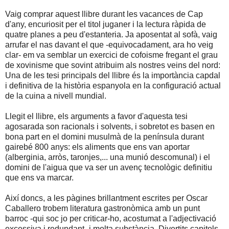
Vaig comprar aquest llibre durant les vacances de Cap
d'any, encuriosit per el titol juganer i la lectura ràpida de
quatre planes a peu d'estanteria. Ja aposentat al sofà, vaig
arrufar el nas davant el que -equivocadament, ara ho veig
clar- em va semblar un exercici de cofoisme fregant el grau
de xovinisme que sovint atribuim als nostres veins del nord:
Una de les tesi principals del llibre és la importància capdal
i definitiva de la història espanyola en la configuració actual
de la cuina a nivell mundial.
Llegit el llibre, els arguments a favor d'aquesta tesi
agosarada son racionals i solvents, i sobretot es basen en
bona part en el domini musulmà de la península durant
gairebé 800 anys: els aliments que ens van aportar
(alberginia, arròs, taronjes,... una munió descomunal) i el
domini de l'aigua que va ser un avenç tecnològic definitiu
que ens va marcar.
Així doncs, a les pàgines brillantment escrites per Oscar
Caballero trobem literatura gastronòmica amb un punt
barroc -qui soc jo per criticar-ho, acostumat a l'adjectivació
excessiva i redundant- i molta substància. Divertits capitols