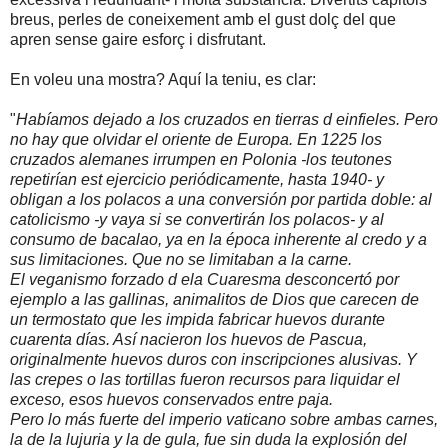
breus, perles de coneixement amb el gust dolç del que
apren sense gaire esforç i disfrutant.
En voleu una mostra? Aquí la teniu, es clar:
"
Habíamos dejado a los cruzados en tierras d einfieles. Pero
no hay que olvidar el oriente de Europa. En 1225 los
cruzados alemanes irrumpen en Polonia -los teutones
repetirían est ejercicio periódicamente, hasta 1940- y
obligan a los polacos a una conversión por partida doble: al
catolicismo -y vaya si se convertirán los polacos- y al
consumo de bacalao, ya en la época inherente al credo y a
sus limitaciones. Que no se limitaban a la carne.
El veganismo forzado d ela Cuaresma desconcertó por
ejemplo a las gallinas, animalitos de Dios que carecen de
un termostato que les impida fabricar huevos durante
cuarenta días. Así nacieron los huevos de Pascua,
originalmente huevos duros con inscripciones alusivas. Y
las crepes o las tortillas fueron recursos para liquidar el
exceso, esos huevos conservados entre paja.
Pero lo más fuerte del imperio vaticano sobre ambas carnes,
la de la lujuria y la de gula, fue sin duda la explosión del