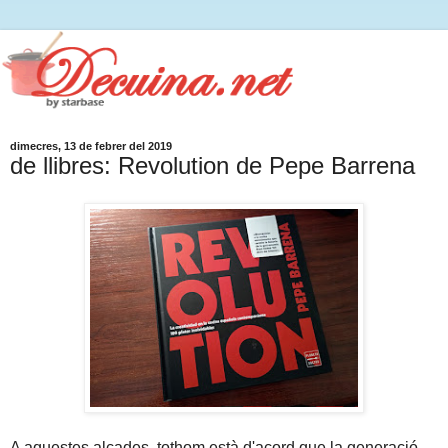
dimecres, 13 de febrer del 2019
de llibres: Revolution de Pepe Barrena
A aquestes alçades, tothom està d'acord que la generació