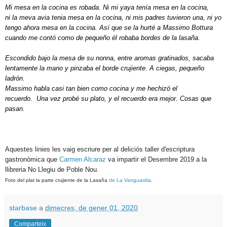
Mi mesa en la cocina es robada. Ni mi yaya tenía mesa en la cocina,
ni la meva avia tenia mesa en la cocina, ni mis padres tuvieron una, ni yo
tengo ahora mesa en la cocina. Así que se la hurté a Massimo Bottura
cuando me contó como de pequeño él robaba bordes de la lasaña.
Escondido bajo la mesa de su nonna, entre aromas gratinados, s
acaba
lentamente la mano y pinzaba el borde crujiente. A ciegas, pequeño
ladrón.
Massimo habla casi tan bien como cocina y me hechizó el
recuerdo.
Una vez probé su plato, y el recuerdo era mejor. Cosas que
pasan.
Aquestes linies les vaig escriure per al deliciós taller d'escriptura
gastronòmica que
Carmen Alcaraz
va impartir el Desembre 2019 a la
llibreria No Llegiu de Poble Nou.
Foto del plat la parte crujiente de la Lasaña
de La Vanguardia
.
starbase
a
dimecres, de gener 01, 2020
Comparteix