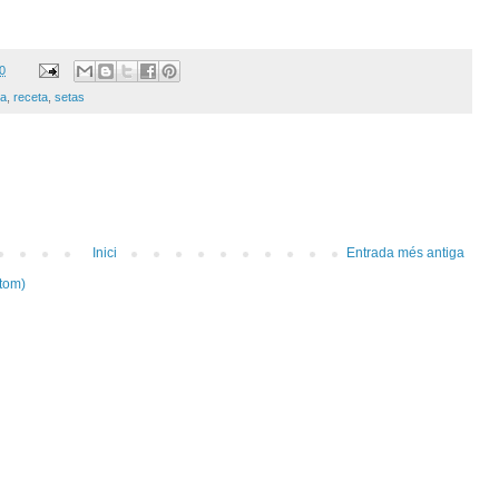
20
ta
,
receta
,
setas
Inici
Entrada més antiga
tom)