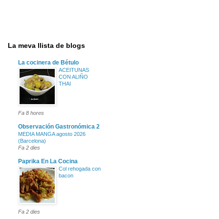
La meva llista de blogs
La cocinera de Bétulo
ACEITUNAS
CON ALIÑO
THAI
Fa 8 hores
Observación Gastronómica 2
MEDIA MANGA agosto 2026
(Barcelona)
Fa 2 dies
Paprika En La Cocina
Col rehogada con
bacon
Fa 2 dies