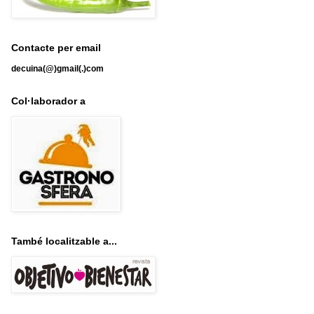
Contacte per email
decuina(@)gmail(.)com
Col·laborador a
També localitzable a...