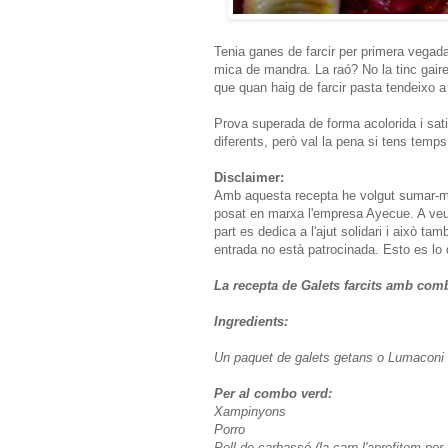
Tenia ganes de farcir per primera vega
mica de mandra. La raó? No la tinc gaire 
que quan haig de farcir pasta tendeixo a
Prova superada de forma acolorida i sati
diferents, però val la pena si tens temps
Disclaimer:
Amb aquesta recepta he volgut sumar-me
posat en marxa l'empresa Ayecue. A veur
part es dedica a l'ajut solidari i això tam
entrada no està patrocinada. Esto es lo
La recepta de Galets farcits amb com
Ingredients:
Un paquet de galets getans o Lumaconi
Per al combo verd:
Xampinyons
Porro
Pell de carbassó (la carn l'aprofitem per 