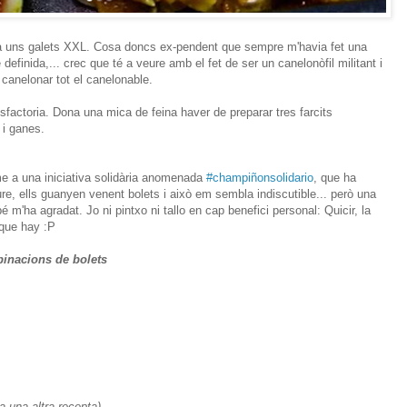
da uns galets XXL. Cosa doncs ex-pendent que sempre m'havia fet una
definida,... crec que té a veure amb el fet de ser un canelonòfil militant i
 canelonar tot el canelonable.
sfactoria. Dona una mica de feina haver de preparar tres farcits
 i ganes.
 a una iniciativa solidària anomenada
#champiñonsolidario
, que ha
e, ells guanyen venent bolets i això em sembla indiscutible... però una
bé m'ha agradat. Jo ni pintxo ni tallo en cap benefici personal: Quicir, la
 que hay :P
binacions de bolets
a una altra recepta)