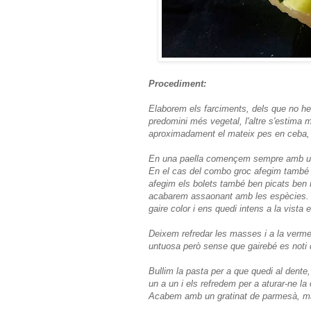
Procediment:
Elaborem els farciments, dels que no he 
predomini més vegetal, l'altre s'estima m
aproximadament el mateix pes en ceba,
En una paella començem sempre amb una 
En el cas del combo groc afegim també l'a
afegim els bolets també ben picats be
acabarem assaonant amb les espècies. 
gaire color i ens quedi intens a la vista el
Deixem refredar les masses i a la vermel
untuosa però sense que gairebé es noti 
Bullim la pasta per a que quedi al dente,
un a un i els refredem per a aturar-ne 
Acabem amb un gratinat de parmesà, mant