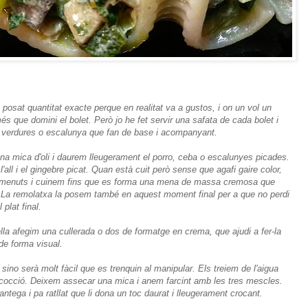
posat quantitat exacte perque en realitat va a gustos, i on un vol un
és que domini el bolet. Però jo he fet servir una safata de cada bolet i
 verdures o escalunya que fan de base i acompanyant.
mica d'oli i daurem lleugerament el porro, ceba o escalunyes picades.
ll i el gingebre picat. Quan està cuit però sense que agafi gaire color,
n menuts i cuinem fins que es forma una mena de massa cremosa que
La remolatxa la posem també en aquest moment final per a que no perdi
 plat final.
la afegim una cullerada o dos de formatge en crema, que ajudi a fer-la
de forma visual.
 sino serà molt fàcil que es trenquin al manipular. Els treiem de l'aigua
la cocció. Deixem assecar una mica i anem farcint amb les tres mescles.
ega i pa ratllat que li dona un toc daurat i lleugerament crocant.