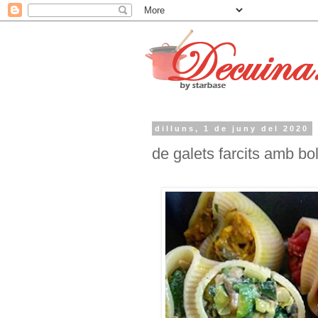
dilluns, 1 de juny del 2020
de galets farcits amb b