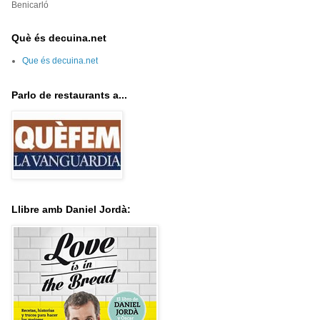
Benicarló
Què és decuina.net
Que és decuina.net
Parlo de restaurants a...
Llibre amb Daniel Jordà: