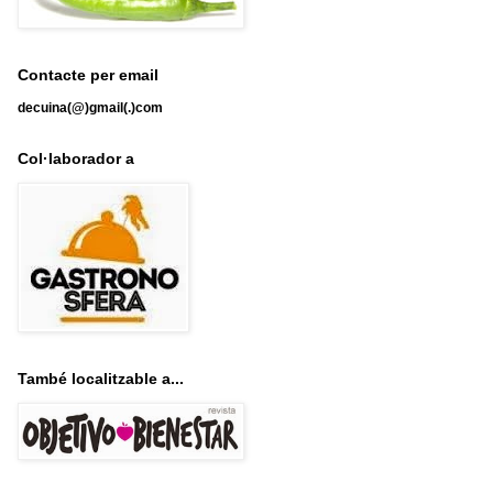
Contacte per email
decuina(@)gmail(.)com
Col·laborador a
També localitzable a...