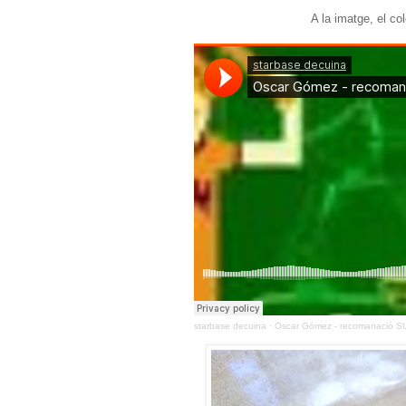
A la imatge, el co
starbase decuina
·
Oscar Gómez - recomanació 