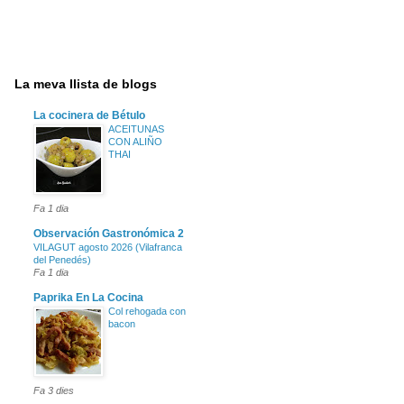
La meva llista de blogs
La cocinera de Bétulo
ACEITUNAS
CON ALIÑO
THAI
Fa 1 dia
Observación Gastronómica 2
VILAGUT agosto 2026 (Vilafranca
del Penedés)
Fa 1 dia
Paprika En La Cocina
Col rehogada con
bacon
Fa 3 dies