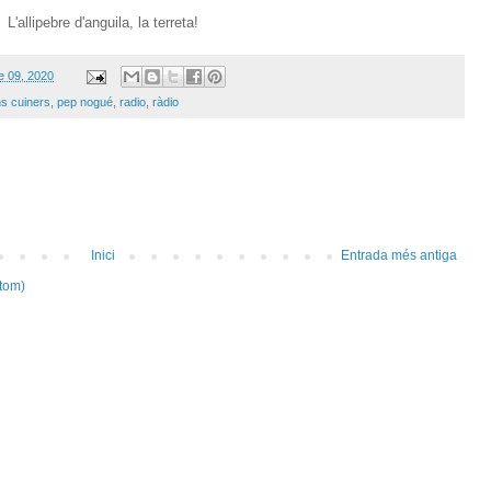
L'allipebre d'anguila, la terreta!
e 09, 2020
s cuiners
,
pep nogué
,
radio
,
ràdio
Inici
Entrada més antiga
tom)