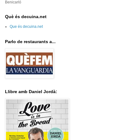
Benicarló
Què és decuina.net
Que és decuina.net
Parlo de restaurants a...
Llibre amb Daniel Jordà: