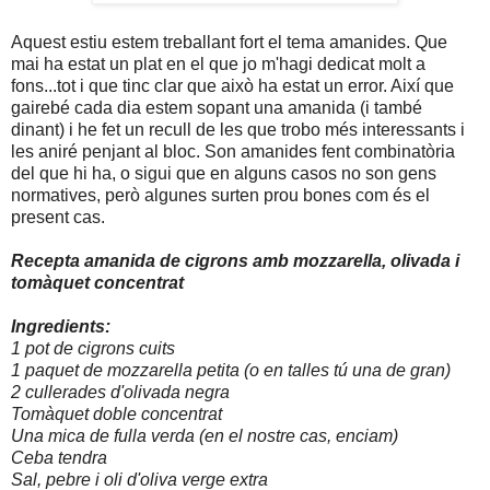
Aquest estiu estem treballant fort el tema amanides. Que
mai ha estat un plat en el que jo m'hagi dedicat molt a
fons...tot i que tinc clar que això ha estat un error. Així que
gairebé cada dia estem sopant una amanida (i també
dinant) i he fet un recull de les que trobo més interessants i
les aniré penjant al bloc. Son amanides fent combinatòria
del que hi ha, o sigui que en alguns casos no son gens
normatives, però algunes surten prou bones com és el
present cas.
Recepta amanida de cigrons amb mozzarella, olivada i
tomàquet concentrat
Ingredients:
1 pot de cigrons cuits
1 paquet de mozzarella petita (o en talles tú una de gran)
2 cullerades d'olivada negra
Tomàquet doble concentrat
Una mica de fulla verda (en el nostre cas, enciam)
Ceba tendra
Sal, pebre i oli d'oliva verge extra