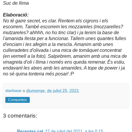
Suc de llima
Elaboració:
No té gaire secret, es clar. Rentem els cigrons i els
escorrem. També escorrem les mozzareles (mozzarelles?
mutzareles? ahhhh, no ho tinc clar) i ja tenim la base de
l'amanida llesta per a funcionar. Tallem unes quantes fulles
d'enciam i les afegim a la mescla. Amanim amb unes
culleradetes d'olivada i una mica de tomàquet concentrat
(en vermell a la foto). Salpebrem, amanim amb una mica de
vinagreta d'oli i llima i només ens queda remenar. És estiu,
endavant les atxes amb les amanides. A tope de power i ja
no sé quina tonteria més posar! :P
starbase
a
diumenge, de juliol 25, 2021
Comparteix
3 comentaris:
Receptes.cat
27 de juliol del 2021, a les 0:15