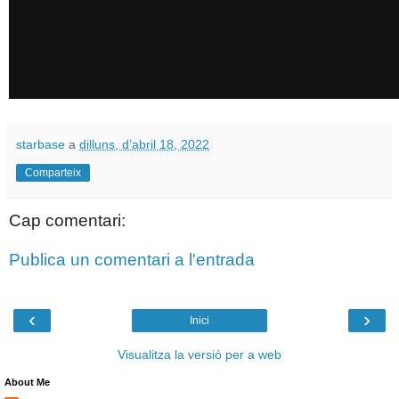
starbase
a
dilluns, d’abril 18, 2022
Comparteix
Cap comentari:
Publica un comentari a l'entrada
‹
›
Inici
Visualitza la versió per a web
About Me