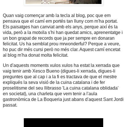
Quan vaig començar amb la tecla al blog, poc que em
pensava que el camí em portés tan lluny com m'ha portat.
Els paisatges han canviat amb els anys, perque així és la
vida, però a la motxila s'hi han quedat amics, aprenentatge i
un bon grapat de records que ja per sempre en donaran
felicitat. Us ha semblat prou mrwonderful? Perque a veure,
ho puc dir més cursi però no més clar. Aquest camí encetat
al blog m'ha donat molta felicitat.
Un d'aquests moments xulos xulos ha estat la xerrada que
vaig tenir amb Xesco Bueno (digues-li xerrada, digues-li
preguntes que al cap i a la fi es tractava de que el mestre
expliqués la seva visió de la cuina catalana i de fer
proselitisme del seu llibrasso 'La cuina catalana oblidada'
en societat), una charleta que vem tenir a l'aula
gastronòmica de La Boqueria just abans d'aquest Sant Jordi
passat.