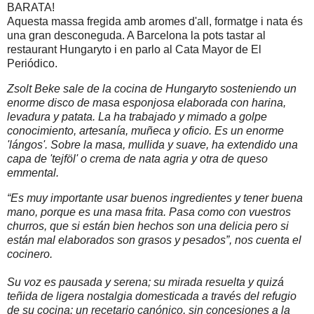
BARATA!
Aquesta massa fregida amb aromes d'all, formatge i nata és
una gran desconeguda. A Barcelona la pots tastar al
restaurant Hungaryto i en parlo al Cata Mayor de El
Periódico.
Zsolt Beke sale de la cocina de Hungaryto sosteniendo un
enorme disco de masa esponjosa elaborada con harina,
levadura y patata. La ha trabajado y mimado a golpe
conocimiento, artesanía, muñeca y oficio. Es un enorme
'lángos'. Sobre la masa, mullida y suave, ha extendido una
capa de 'tejföl' o crema de nata agria y otra de queso
emmental.
“Es muy importante usar buenos ingredientes y tener buena
mano, porque es una masa frita. Pasa como con vuestros
churros, que si están bien hechos son una delicia pero si
están mal elaborados son grasos y pesados”, nos cuenta el
cocinero.
Su voz es pausada y serena; su mirada resuelta y quizá
teñida de ligera nostalgia domesticada a través del refugio
de su cocina: un recetario canónico, sin concesiones a la