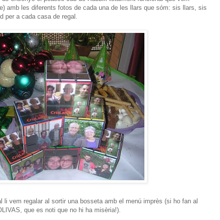
e) amb les diferents fotos de cada una de les llars que sóm: sis llars, sis
rd per a cada casa de regal.
l li vem regalar al sortir una bosseta amb el menú imprès (si ho fan al
OLIVAS, que es noti que no hi ha misèria!).