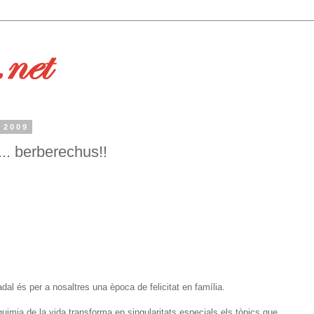
 2009
.. berberechus!!
adal és per a nosaltres una època de felicitat en família.
lquimia de la vida transforma en singularitats especials els tòpics que