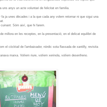
a uns anys un acte voluntari de felicitat en familia.
r fa ja unes dècades i a la que cada any volem retornar ni que sigui una
at.
 cuinant. Sóm així, que hi farem.
e millora en les receptes, en la presentació, en el delicat equilibri de
m el còcktail de l'ambaixador, nòrdic sota flassada de xantilly, revisita
manava marxa. Volíem riure, volíem xerinola, volíem desenfreno.