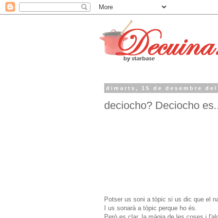
dimarts, 15 de desembre del
deciocho? Deciocho es..
Potser us soni a tòpic si us dic que el n
I us sonarà a tòpic perque ho és.
Però es clar, la màgia de les coses i l'a