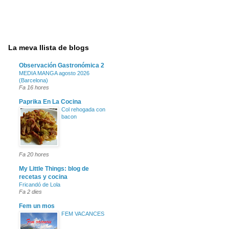
La meva llista de blogs
Observación Gastronómica 2
MEDIA MANGA agosto 2026
(Barcelona)
Fa 16 hores
Paprika En La Cocina
Col rehogada con
bacon
Fa 20 hores
My Little Things: blog de
recetas y cocina
Fricandó de Lola
Fa 2 dies
Fem un mos
FEM VACANCES