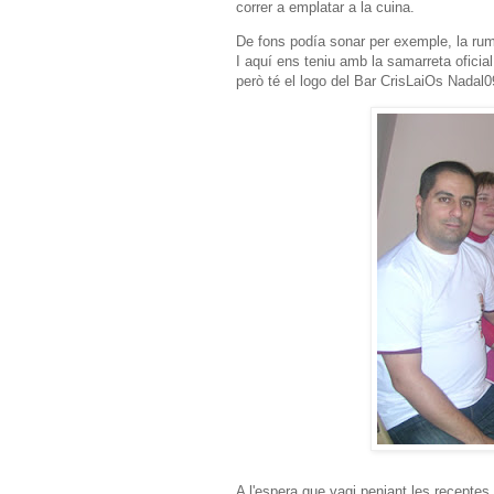
correr a emplatar a la cuina.
De fons podía sonar per exemple, la rumb
I aquí ens teniu amb la samarreta oficia
però té el logo del Bar CrisLaiOs Nadal0
A l'espera que vagi penjant les recepte