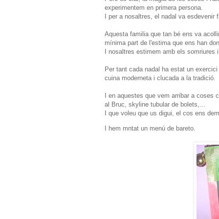
experimentem en primera persona.
I per a nosaltres, el nadal va esdevenir f
Aquesta familia que tan bé ens va acolli
mínima part de l'estima que ens han don
I nosaltres estimem amb els somriures i
Per tant cada nadal ha estat un exercici d
cuina moderneta i clucada a la tradició.
I en aquestes que vem arribar a coses co
al Bruc, skyline tubular de bolets,...
I que voleu que us digui, el cos ens de
I hem mntat un menú de bareto.