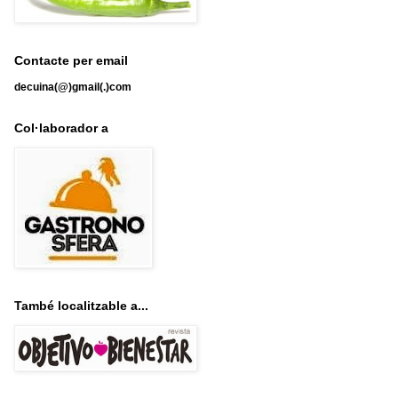
Contacte per email
decuina(@)gmail(.)com
Col·laborador a
També localitzable a...