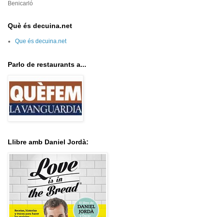
Benicarló
Què és decuina.net
Que és decuina.net
Parlo de restaurants a...
Llibre amb Daniel Jordà: