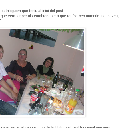
a taleguera que teniu al inici del post.
l que vem fer per als cambrers per a que tot fos ben autèntic. no es veu,
9.
s, us ensenyo el peasso cub de Rubbik totalment funcional que vem