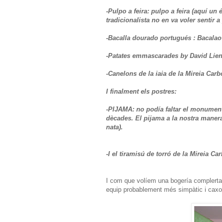
-Pulpo a feira: pulpo a feira (aquí un é
tradicionalista no en va voler sentir a 
-Bacalla dourado portugués : Bacalao
-Patates emmascarades by David Lien
-Canelons de la iaia de la Mireia Car
I finalment els postres:
-PIJAMA: no podía faltar el monument
dècades. El pijama a la nostra maner
nata).
-I el tiramisú de torró de la Mireia Ca
I com que volíem una bogería complerta,
equip probablement més simpàtic i caxo