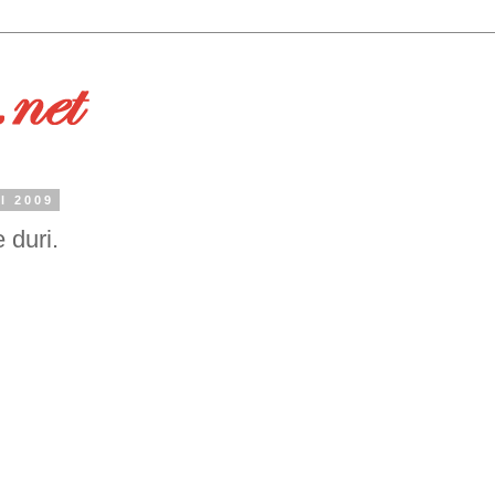
l 2009
 duri.