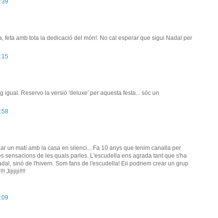
:39
, feta amb tota la dedicació del món!. No cal esperar que sigui Nadal per
:15
g igual. Reservo la versió 'deluxe' per aquesta festa... sóc un
:58
ar un matí amb la casa en silenci... Fa 10 anys que tenim canalla per
es sensacions de les quals parles. L'escudella ens agrada tant que s'ha
adal, sinó de l'hivern. Som fans de l'escudella! Eii podriem crear un grup
Jijijiji!!!!
:09