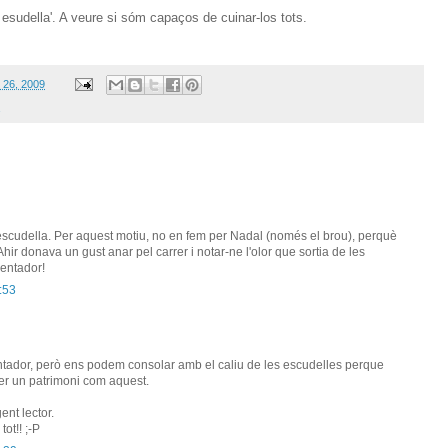
s esudella'. A veure si sóm capaços de cuinar-los tots.
 26, 2009
'escudella. Per aquest motiu, no en fem per Nadal (només el brou), perquè
hir donava un gust anar pel carrer i notar-ne l'olor que sortia de les
ientador!
:53
ntador, però ens podem consolar amb el caliu de les escudelles perque
er un patrimoni com aquest.
ent lector.
ot!! ;-P