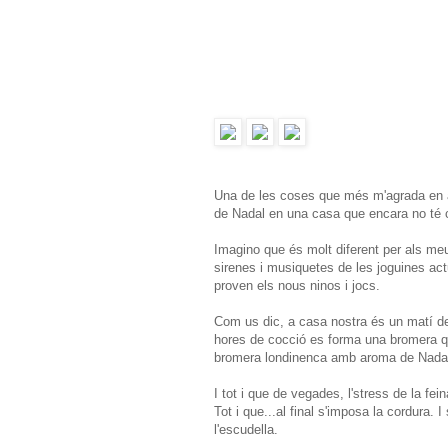
Una de les coses que més m'agrada en 
de Nadal en una casa que encara no té cri
Imagino que és molt diferent per als me
sirenes i musiquetes de les joguines act
proven els nous ninos i jocs.
Com us dic, a casa nostra és un matí de 
hores de cocció es forma una bromera qu
bromera londinenca amb aroma de Nadal.
I tot i que de vegades, l'stress de la fei
Tot i que...al final s'imposa la cordura. 
l'escudella.