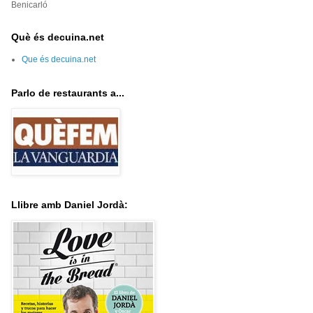
Benicarló
Què és decuina.net
Que és decuina.net
Parlo de restaurants a...
Llibre amb Daniel Jordà: