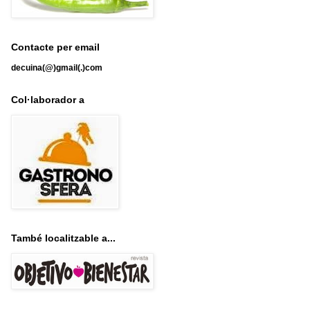
Contacte per email
decuina(@)gmail(.)com
Col·laborador a
També localitzable a...