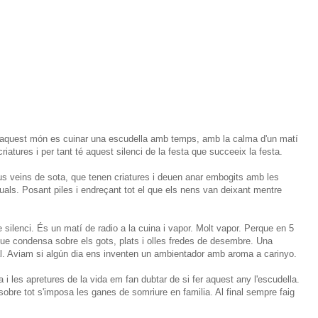
aquest món es cuinar una escudella amb temps, amb la calma d'un matí
atures i per tant té aquest silenci de la festa que succeeix la festa.
us veins de sota, que tenen criatures i deuen anar embogits amb les
uals. Posant piles i endreçant tot el que els nens van deixant mentre
silenci. És un matí de radio a la cuina i vapor. Molt vapor. Perque en 5
e condensa sobre els gots, plats i olles fredes de desembre. Una
 Aviam si algún dia ens inventen un ambientador amb aroma a carinyo.
na i les apretures de la vida em fan dubtar de si fer aquest any l'escudella.
I sobre tot s'imposa les ganes de somriure en familia. Al final sempre faig