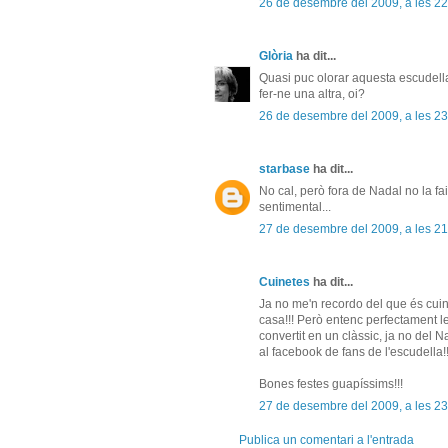
26 de desembre del 2009, a les 22
Glòria
ha dit...
Quasi puc olorar aquesta escudella
fer-ne una altra, oi?
26 de desembre del 2009, a les 23
starbase
ha dit...
No cal, però fora de Nadal no la fai
sentimental...
27 de desembre del 2009, a les 21
Cuinetes
ha dit...
Ja no me'n recordo del que és cuin
casa!!! Però entenc perfectament l
convertit en un clàssic, ja no del N
al facebook de fans de l'escudella!!!!! 
Bones festes guapíssims!!!
27 de desembre del 2009, a les 23
Publica un comentari a l'entrada