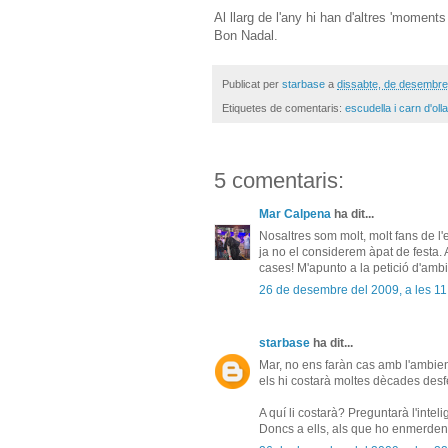
Al llarg de l'any hi han d'altres 'moment
Bon Nadal.
Publicat per
starbase
a
dissabte, de desembre
Etiquetes de comentaris:
escudella i carn d'olla
5 comentaris:
Mar Calpena
ha dit...
Nosaltres som molt, molt fans de l
ja no el considerem àpat de festa. A
cases! M'apunto a la petició d'amb
26 de desembre del 2009, a les 11
starbase
ha dit...
Mar, no ens faràn cas amb l'ambie
els hi costarà moltes dècades desf
A quí li costarà? Preguntarà l'intelig
Doncs a ells, als que ho enmerden t