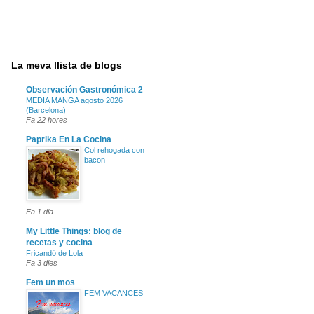
La meva llista de blogs
Observación Gastronómica 2
MEDIA MANGA agosto 2026
(Barcelona)
Fa 22 hores
Paprika En La Cocina
Col rehogada con
bacon
Fa 1 dia
My Little Things: blog de
recetas y cocina
Fricandó de Lola
Fa 3 dies
Fem un mos
FEM VACANCES