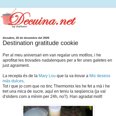
dissabte, 26 de desembre del 2009
Destination gratitude cookie
Per al meu aniversari em van regalar uns motllos, i he
aprofitat les trovades nadalenques per a fer unes galetes en
just agraiment.
La recepta és de la
Mary Lou
que la va trovar a
Mis deseos
más dulces
.
Tot i que jo com que no tinc Thermomix les he fet a mà i he
tret una mica de sucre, aquí en teniu la seqüencia (ja val
d'sliders com a mínim per 24h, no?). Han agradat molt!