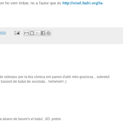
 on ho vem trobar, no a l'autor que és
http://vixel.fadri.org/la-
2010
e videojoc per la tira còmica em pareix d'allò més graciosa... sobretot
bassiot de batut de xocolata... heheheh! ;)
a abans de beure's el batut...XD..pobre.