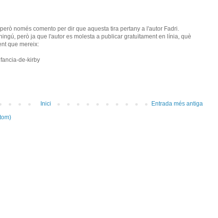
, però només comento per dir que aquesta tira pertany a l'autor Fadri.
ningú, però ja que l'autor es molesta a publicar gratuïtament en línia, què
nt que mereix:
infancia-de-kirby
Inici
Entrada més antiga
tom)