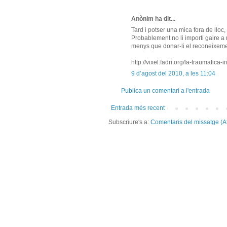
Anònim ha dit...
Tard i potser una mica fora de lloc
Probablement no li importi gaire a 
menys que donar-li el reconeixeme
http://vixel.fadri.org/la-traumatica-
9 d’agost del 2010, a les 11:04
Publica un comentari a l'entrada
Entrada més recent
Subscriure's a:
Comentaris del missatge (A