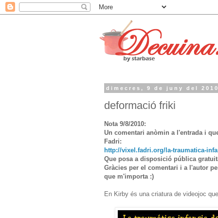
dimecres, 9 de juny del 201
deformació friki
Nota 9/8/2010:
Un comentari anòmin a l'entrada i que
Fadri:
http://vixel.fadri.org/la-traumatica-inf
Que posa a disposició pública gratuit
Gràcies per el comentari i a l'autor pe
que m'importa :)
En Kirby és una criatura de videojoc que 