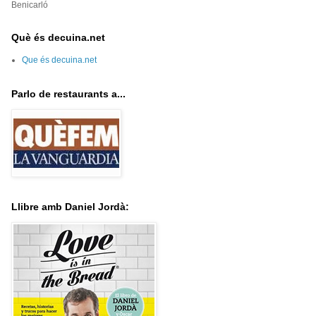
Benicarló
Què és decuina.net
Que és decuina.net
Parlo de restaurants a...
Llibre amb Daniel Jordà: