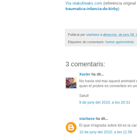
Via otakufreaks.com
(referència original
traumatica-infancia-de-kirby
)
Publicat per
starbase
a
dimecres, de juny 09, 
Etiquetes de comentaris:
humor gastronòmic
3 comentaris:
Xavier
ha dit...
No havia vist mai aquest animalot d
quan el probre es converteix en un 
Salut!
9 de juny del 2010, a les 20:31
starbase
ha dit...
El que m'agrada sobre tot es la car
10 de juny del 2010, a les 11:56