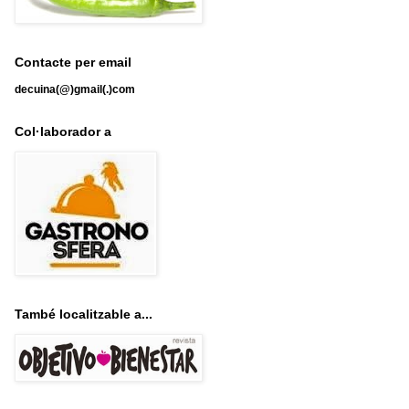
Contacte per email
decuina(@)gmail(.)com
Col·laborador a
També localitzable a...