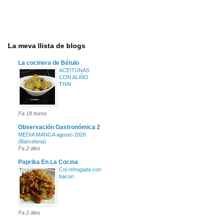
La meva llista de blogs
La cocinera de Bétulo
ACEITUNAS
CON ALIÑO
THAI
Fa 18 hores
Observación Gastronómica 2
MEDIA MANGA agosto 2026
(Barcelona)
Fa 2 dies
Paprika En La Cocina
Col rehogada con
bacon
Fa 2 dies