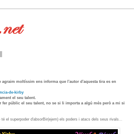
0
 agraim moltíssim ens informa que l'autor d'aquesta tira es en
ancia-de-kirby
ament el seu talent.
r fer públic el seu talent, no se si li importa a algú més però a mi si
té el superpoder d'absorBir(ejem) els poders i atacs dels seus rivals...