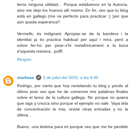
tenía ninguna utilidad... Porque estábamos en la Autovía,
sino me dejo los huevos allí mismo. En fin, veo que tu blog
està en gallego (me va perfecto para practicar :) )así que
aún queda esperanza!!
Vermells, és indignant. Apropiar-se de la bandera i la
identitat ja és pràctica habitual per aquí i mira...però a
sobre fer-ho per pixar-s'hi metafòricament a la boca
d'aquesta manera...pufff..
Respon
starbase
2 de juliol del 2010, a les 8:40
Rodrigo, por cierto que hoy revisitando tu blog y yendo al
último post veo que he de comerme mis palabras finales
sobre el tema de la cultura gallega. No porque no quiera
que siga y crezca sino porque el ejemplo no vale. Vaya tela
de concentración la mia, revisé otras entradas y no la
última...
Bueno, una lástima para mi porque veo que me he perdido