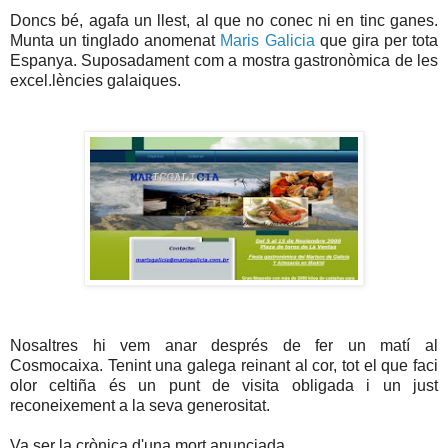
Doncs bé, agafa un llest, al que no conec ni en tinc ganes.
Munta un tinglado anomenat
Maris Galicia
que gira per tota
Espanya. Suposadament com a mostra gastronòmica de les
excel.lències galaiques.
Nosaltres hi vem anar després de fer un matí al
Cosmocaixa. Tenint una galega reinant al cor, tot el que faci
olor celtiña és un punt de visita obligada i un just
reconeixement a la seva generositat.
Va ser la crònica d'una mort anunciada.