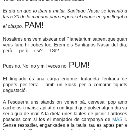
El día en que lo iban a matar, Santiago Nasar se levantó a
las 5.30 de la mañana para esperar el buque en que llegaba
PAM!
el obispo.
Nosaltres ens vem aixecar del Planetarium sabent que quan
veus fum, hi trobes foc. Erem els Santiagos Nasar del dia,
però......però ... i si? .... I SI?
PUM!
Pues no. No, no y mil veces no.
El tinglado és una carpa enorme, trufadeta l'entrada de
papers per terra i amb un kiosk per a comprar tiquets
degustació.
A l'esquerra uns stands on venen pà, cervesa, pop amb
cachelos i marisc apilat en un liquid que potser algún dia va
ser aigua de mar. A la dreta unes taules de picnic llardoses
posades com si fos el menjador de campanya de
MASH
.
Sense respatller, enganxades a la taula, taules aptes per a