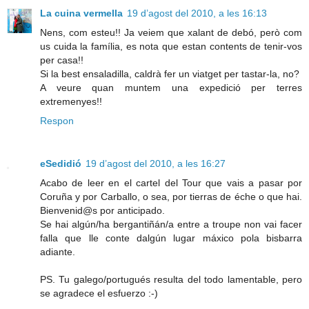
La cuina vermella
19 d’agost del 2010, a les 16:13
Nens, com esteu!! Ja veiem que xalant de debó, però com
us cuida la família, es nota que estan contents de tenir-vos
per casa!!
Si la best ensaladilla, caldrà fer un viatget per tastar-la, no?
A veure quan muntem una expedició per terres
extremenyes!!
Respon
eSedidió
19 d’agost del 2010, a les 16:27
Acabo de leer en el cartel del Tour que vais a pasar por
Coruña y por Carballo, o sea, por tierras de éche o que hai.
Bienvenid@s por anticipado.
Se hai algún/ha bergantiñán/a entre a troupe non vai facer
falla que lle conte dalgún lugar máxico pola bisbarra
adiante.
PS. Tu galego/portugués resulta del todo lamentable, pero
se agradece el esfuerzo :-)