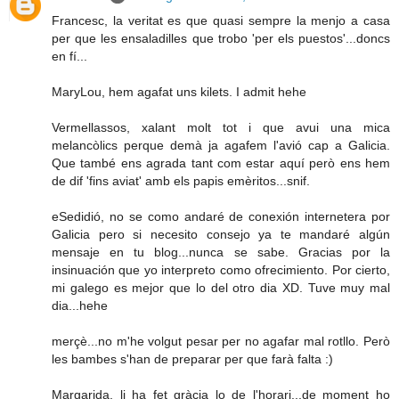
Francesc, la veritat es que quasi sempre la menjo a casa
per que les ensaladilles que trobo 'per els puestos'...doncs
en fí...
MaryLou, hem agafat uns kilets. I admit hehe
Vermellassos, xalant molt tot i que avui una mica
melancòlics perque demà ja agafem l'avió cap a Galicia.
Que també ens agrada tant com estar aquí però ens hem
de dif 'fins aviat' amb els papis emèritos...snif.
eSedidió, no se como andaré de conexión internetera por
Galicia pero si necesito consejo ya te mandaré algún
mensaje en tu blog...nunca se sabe. Gracias por la
insinuación que yo interpreto como ofrecimiento. Por cierto,
mi galego es mejor que lo del otro dia XD. Tuve muy mal
dia...hehe
merçè...no m'he volgut pesar per no agafar mal rotllo. Però
les bambes s'han de preparar per que farà falta :)
Margarida, li ha fet gràcia lo de l'horari...de moment ho