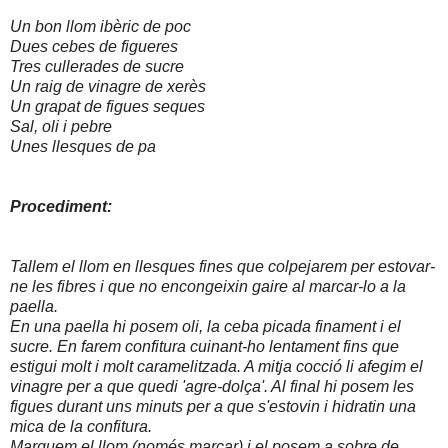
Un bon llom ibèric de poc
Dues cebes de figueres
Tres cullerades de sucre
Un raig de vinagre de xerès
Un grapat de figues seques
Sal, oli i pebre
Unes llesques de pa
Procediment:
Tallem el llom en llesques fines que colpejarem per estovar-
ne les fibres i que no encongeixin gaire al marcar-lo a la
paella.
En una paella hi posem oli, la ceba picada finament i el
sucre. En farem confitura cuinant-ho lentament fins que
estigui molt i molt caramelitzada. A mitja cocció li afegim el
vinagre per a que quedi 'agre-dolça'. Al final hi posem les
figues durant uns minuts per a que s'estovin i hidratin una
mica de la confitura.
Marquem el llom (només marcar) i el posem a sobre de