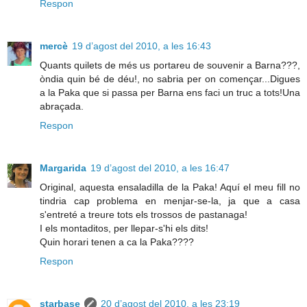
Respon
mercè
19 d’agost del 2010, a les 16:43
Quants quilets de més us portareu de souvenir a Barna???,
òndia quin bé de déu!, no sabria per on començar...Digues
a la Paka que si passa per Barna ens faci un truc a tots!Una
abraçada.
Respon
Margarida
19 d’agost del 2010, a les 16:47
Original, aquesta ensaladilla de la Paka! Aquí el meu fill no
tindria cap problema en menjar-se-la, ja que a casa
s'entreté a treure tots els trossos de pastanaga!
I els montaditos, per llepar-s'hi els dits!
Quin horari tenen a ca la Paka????
Respon
starbase
20 d’agost del 2010, a les 23:19