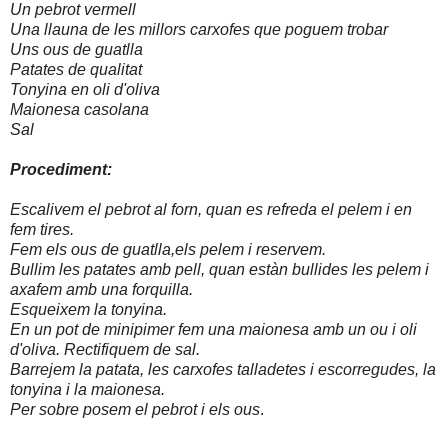
Un pebrot vermell
Una llauna de les millors carxofes que poguem trobar
Uns ous de guatlla
Patates de qualitat
Tonyina en oli d'oliva
Maionesa casolana
Sal
Procediment:
Escalivem el pebrot al forn, quan es refreda el pelem i en
fem tires.
Fem els ous de guatlla,els pelem i reservem.
Bullim les patates amb pell, quan estàn bullides les pelem i
axafem amb una forquilla.
Esqueixem la tonyina.
En un pot de minipimer fem una maionesa amb un ou i oli
d'oliva. Rectifiquem de sal.
Barrejem la patata, les carxofes talladetes i escorregudes, la
tonyina i la maionesa.
Per sobre posem el pebrot i els ous
.