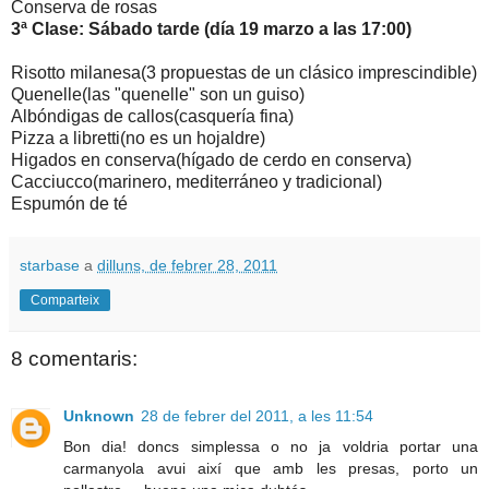
Conserva de rosas
3ª Clase: Sábado tarde (día 19 marzo a las 17:00)
Risotto milanesa(3 propuestas de un clásico imprescindible)
Quenelle(las "quenelle" son un guiso)
Albóndigas de callos(casquería fina)
Pizza a libretti(no es un hojaldre)
Higados en conserva(hígado de cerdo en conserva)
Cacciucco(marinero, mediterráneo y tradicional)
Espumón de té
starbase
a
dilluns, de febrer 28, 2011
Comparteix
8 comentaris:
Unknown
28 de febrer del 2011, a les 11:54
Bon dia! doncs simplessa o no ja voldria portar una
carmanyola avui així que amb les presas, porto un