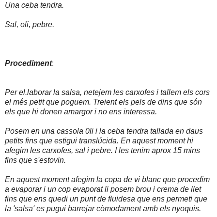
Una ceba tendra.
Sal, oli, pebre.
Procediment
:
Per el.laborar la salsa, netejem les carxofes i tallem els cors
el més petit que poguem. Treient els pels de dins que són
els que hi donen amargor i no ens interessa.
Posem en una cassola 0li i la ceba tendra tallada en daus
petits fins que estigui translúcida. En aquest moment hi
afegim les carxofes, sal i pebre. I les tenim aprox 15 mins
fins que s'estovin.
En aquest moment afegim la copa de vi blanc que procedim
a evaporar i un cop evaporat li posem brou i crema de llet
fins que ens quedi un punt de fluidesa que ens permeti que
la 'salsa' es pugui barrejar còmodament amb els nyoquis.