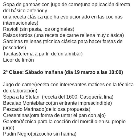
Sopa de gambas con jugo de carne(una aplicación directa
del básico anterior y
una receta clásica que ha evolucionado en las cocinas
internacionales)
Ravioli (sin pasta, los originales)
Falsos tordos (una receta de carne rellena muy clásica)
Sardinas rellenas (técnica clásica para hacer farsas de
pescados)
Tacitas(crema a partir de un almibar)
Licor de limón
2ª Clase: Sábado mañana (día 19 marzo a las 10:00)
Jugo de carne(receta con interesantes matices en la técnica
de elaboración)
Sopa a la Stefani (receta del 1600. Casquería fina)
Bacalao Monteblanco(un entrante imprescindible)
Pescado Marinado(deliciosa propuesta)
Cresentinas(otra forma de untar el pan con ajo)
Garetto(técnica para la cocción del morcillo en su propio
jugo)
Pudin Negro(bizcocho sin harina)