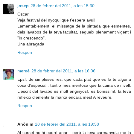
josep
28 de febrer del 2011, a les 15:30
Òscar,
Vaja festival del nyoqui que t'espera avui!.
Lamentablement, el missatge de la pintada que esmentes,
dels lavabos de la teva facultat, segueix plenament vigent i
"in crescendo".
Una abraçada
Respon
mercè
28 de febrer del 2011, a les 16:06
Eps!, de simpleses res, que cada plat que es fa té alguna
cosa d'especial!, tant o més meritosa que la cuina de nivell.
L'escrit del lavabo és molt enginyós!, és boníssim!, la teva
reflexió d'enlentir la marxa encara més! A reveure.
Respon
Anònim
28 de febrer del 2011, a les 19:58
Al curset no hi podré anar... però la teva carmanyola me la