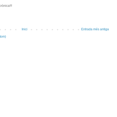
rònica!!!
Inici
Entrada més antiga
tom)