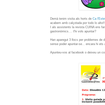
Demà tenim visita als horts de
Ca l'Est
acabem amb calçotada por todo lo alto!!
I als assistents la revista CUINA ens far
gastronòmics.... t'hi vols apuntar?
Han aparegut 3 llocs per problemes de da
sense poder apuntar-se... encara hi ets 
Apunteu-vos al facebook o deixeu un com