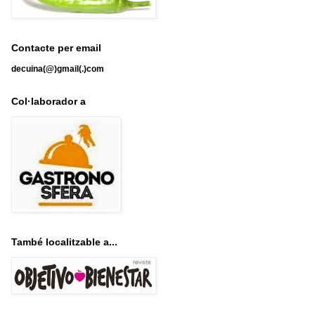
Contacte per email
decuina(@)gmail(.)com
Col·laborador a
També localitzable a...