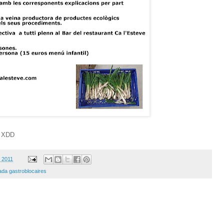
. XDD
, 2011
ada gastroblocaires