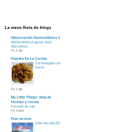
La meva llista de blogs
Observación Gastronómica 2
MEDIA MANGA agosto 2026
(Barcelona)
Fa 1 dia
Paprika En La Cocina
Col rehogada con
bacon
Fa 1 dia
My Little Things: blog de
recetas y cocina
Fricandó de Lola
Fa 3 dies
Fem un mos
FEM VACANCES