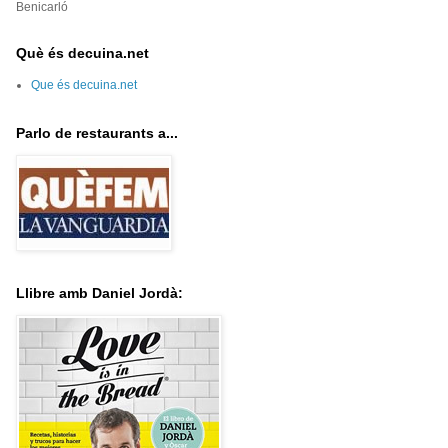
Benicarló
Què és decuina.net
Que és decuina.net
Parlo de restaurants a...
Llibre amb Daniel Jordà: