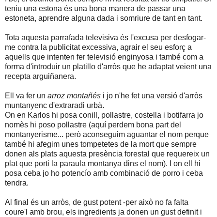
teniu una estona és una bona manera de passar una
estoneta, aprendre alguna dada i somriure de tant en tant.
Tota aquesta parrafada televisiva és l'excusa per desfogar-
me contra la publicitat excessiva, agrair el seu esforç a
aquells que intenten fer televisió enginyosa i també com a
forma d'introduir un platillo d'arròs que he adaptat veient una
recepta arguiñanera.
Ell va fer un
arroz montañés
i jo n'he fet una versió d'arròs
muntanyenc d'extraradi urbà.
On en Karlos hi posa conill, pollastre, costella i botifarra jo
nomès hi poso pollastre (aquí perdem bona part del
montanyerisme... però aconseguim aguantar el nom perque
també hi afegim unes tompetetes de la mort que sempre
donen als plats aquesta presència forestal que requereix un
plat que porti la paraula montanya dins el nom). I on ell hi
posa ceba jo ho potencío amb combinació de porro i ceba
tendra.
Al final és un arròs, de gust potent -per això no fa falta
coure'l amb brou, els ingredients ja donen un gust definit i