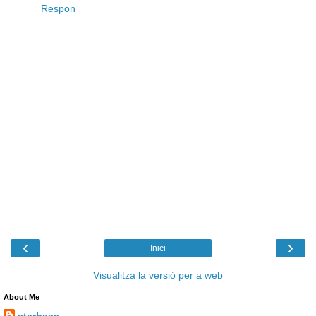
Respon
‹
›
Inici
Visualitza la versió per a web
About Me