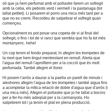
oli que ja hem perfumat amb el pollastre farem un sofregit
amb la ceba, els pebrots verd i vermell i la pastanaga (tot
tallat petitet). Li posarem el porro una mica més tard per a
que no es cremi. Recordeu de salpebrar el sofregit quan
començeu.
Opcionalment es pot posar una copeta de vi al final del
sofregit, o fins i tot de vi ranci que sembla que ho fa tot més
montanyenc. hehe!
Un cop tenim el fondo preparat, hi afegim les trompetes de
la mort que hem tingut mentrestant en remull. Alerta que
l'aigua del remull l'aprofitem per a la cocció que és molt
perfumada. També afegim el llorer.
Hi posem l'arròs a daurar a la paella un parell de minuts i
aleshores afegim l'aigua de les trompetes i també aigua fins
a acompletar la mítica relació de doble d'aigua que d'arròs (i
una mica més). Afegim el pollastre que jo he tallat a bocins
per a fer-ho més adeqüat per a la carmanyola. Ho
salpebrem tot i ja tenim el plat en plena producció.