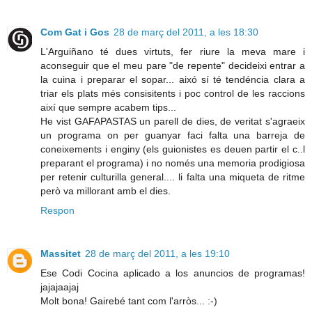
Com Gat i Gos
28 de març del 2011, a les 18:30
L'Arguiñano té dues virtuts, fer riure la meva mare i
aconseguir que el meu pare "de repente" decideixi entrar a
la cuina i preparar el sopar... aixó sí té tendéncia clara a
triar els plats més consisitents i poc control de les raccions
així que sempre acabem tips...
He vist GAFAPASTAS un parell de dies, de veritat s'agraeix
un programa on per guanyar faci falta una barreja de
coneixements i enginy (els guionistes es deuen partir el c..l
preparant el programa) i no només una memoria prodigiosa
per retenir culturilla general.... li falta una miqueta de ritme
però va millorant amb el dies.
Respon
Massitet
28 de març del 2011, a les 19:10
Ese Codi Cocina aplicado a los anuncios de programas!
jajajaajaj
Molt bona! Gairebé tant com l'arròs... :-)