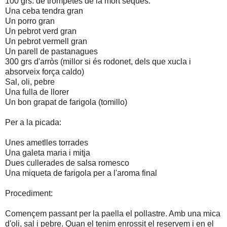
100 grs. de trompetes de la mort seques.
Una ceba tendra gran
Un porro gran
Un pebrot verd gran
Un pebrot vermell gran
Un parell de pastanagues
300 grs d'arròs (millor si és rodonet, dels que xucla i
absorveix força caldo)
Sal, oli, pebre
Una fulla de llorer
Un bon grapat de farigola (tomillo)
Per a la picada:
Unes ametlles torrades
Una galeta maria i mitja
Dues cullerades de salsa romesco
Una miqueta de farigola per a l'aroma final
Procediment:
Començem passant per la paella el pollastre. Amb una mica
d'oli, sal i pebre. Quan el tenim enrossit el reservem i en el