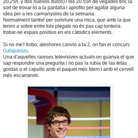
20.25h, y dos huevos duros) i les 20.55h de vegades tinc la
sort de trovar-lo a la pantalla i aprofito per agafar alguna
idea per a les carmanyoles de la setmana.
Normalment també per somriure una mica, que amb la que
tenim a sobre entre tots plegats no és pas cap tonteria
trobar-se espais positius en els càtodics elements.
Si no me'l trobo, aleshores canvio a la 2, on fan el concurs
Gafapastas
.
Una d'aquelles rareses televisives actuals on guanya el que
sap respondre una pregunta i no pas la rubia de las tetas
gordas o el capullo amb el paquet més ídem i amb el cervell
més escarransit.