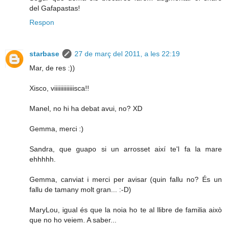
del Gafapastas!
Respon
starbase
27 de març del 2011, a les 22:19
Mar, de res :))
Xisco, viiiiiiiiiiiiisca!!
Manel, no hi ha debat avui, no? XD
Gemma, merci :)
Sandra, que guapo si un arrosset així te'l fa la mare
ehhhhh.
Gemma, canviat i merci per avisar (quin fallu no? És un
fallu de tamany molt gran... :-D)
MaryLou, igual és que la noia ho te al llibre de familia això
que no ho veiem. A saber...