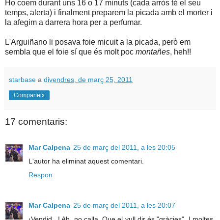
Ho coem durant uns 16 o 17 minuts (cada arròs té el seu
temps, alerta) i finalment preparem la picada amb el morter i
la afegim a darrera hora per a perfumar.
L'Arguiñano li posava foie micuit a la picada, però em
sembla que el foie sí que és molt poc
montañes
, heh!!
starbase
a
divendres, de març 25, 2011
Comparteix
17 comentaris:
Mar Calpena
25 de març del 2011, a les 20:05
L'autor ha eliminat aquest comentari.
Respon
Mar Calpena
25 de març del 2011, a les 20:07
¡Vendid...! Ah, no calla. Que el vull dir és "gràcies". I moltes,