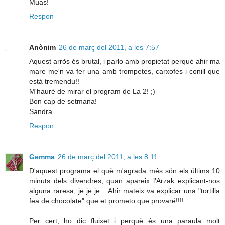
Muas!
Respon
Anònim
26 de març del 2011, a les 7:57
Aquest arròs és brutal, i parlo amb propietat perquè ahir ma
mare me'n va fer una amb trompetes, carxofes i conill que
està tremendu!!
M'hauré de mirar el program de La 2! ;)
Bon cap de setmana!
Sandra
Respon
Gemma
26 de març del 2011, a les 8:11
D'aquest programa el què m'agrada més són els últims 10
minuts dels divendres, quan apareix l'Arzak explicant-nos
alguna raresa, je je je... Ahir mateix va explicar una "tortilla
fea de chocolate" que et prometo que provaré!!!!
Per cert, ho dic fluixet i perquè és una paraula molt