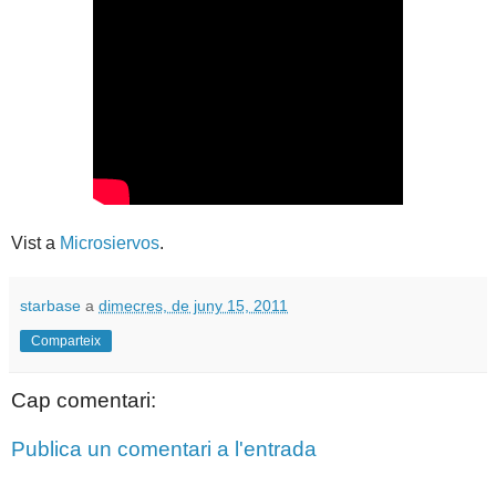
Vist a
Microsiervos
.
starbase
a
dimecres, de juny 15, 2011
Comparteix
Cap comentari:
Publica un comentari a l'entrada