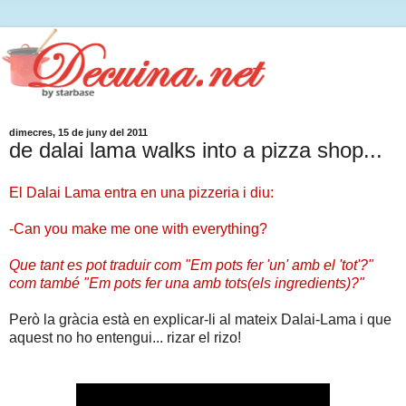
dimecres, 15 de juny del 2011
de dalai lama walks into a pizza shop...
El Dalai Lama entra en una pizzeria i diu:
-Can you make me one with everything?
Que tant es pot traduir com "Em pots fer 'un' amb el 'tot'?"
com també "Em pots fer una amb tots(els ingredients)?"
Però la gràcia està en explicar-li al mateix Dalai-Lama i que
aquest no ho entengui... rizar el rizo!