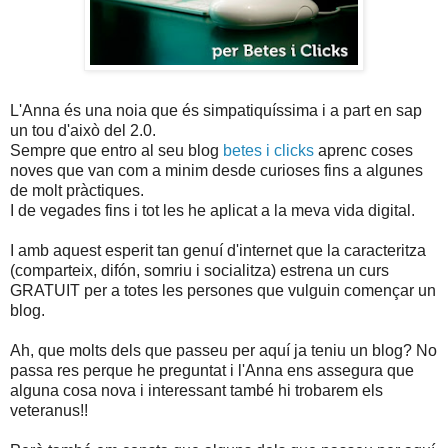
L'Anna és una noia que és simpatiquíssima i a part en sap
un tou d'això del 2.0.
Sempre que entro al seu blog
betes i clicks
aprenc coses
noves que van com a minim desde curioses fins a algunes
de molt pràctiques.
I de vegades fins i tot les he aplicat a la meva vida digital.
I amb aquest esperit tan genuí d'internet que la caracteritza
(comparteix, difón, somriu i socialitza) estrena un curs
GRATUIT per a totes les persones que vulguin començar un
blog.
Ah, que molts dels que passeu per aquí ja teniu un blog? No
passa res perque he preguntat i l'Anna ens assegura que
alguna cosa nova i interessant també hi trobarem els
veteranus!!