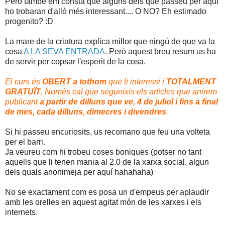
Però també em consta que alguns dels que passeu per aquí
ho trobaran d'allò més interessant.... O NO? Eh estimado
progenito? :D
La mare de la criatura explica millor que ningú de que va la
cosa
A LA SEVA ENTRADA
. Però aquest breu resum us ha
de servir per copsar l'esperit de la cosa.
El curs és
OBERT a tothom
que li interessi i
TOTALMENT
GRATUÏT
. Només cal que segueixis els articles que anirem
publicant
a partir de dilluns que ve, 4 de juliol i fins a final
de mes, cada dilluns, dimecres i divendres
.
Si hi passeu encuriosits, us recomano que feu una volteta
per el barri.
Ja veureu com hi trobeu coses boniques
(potser no tant
aquells que li tenen mania al 2.0 de la xarxa social, algun
dels quals anonimeja per aquí hahahaha)
No se exactament com es posa un d'empeus per aplaudir
amb les orelles en aquest agitat món de les xarxes i els
internets.