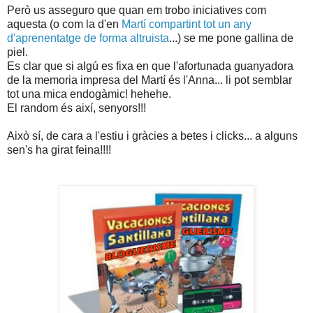
Però us asseguro que quan em trobo iniciatives com
aquesta (o com la d'en
Martí compartint tot un any
d'aprenentatge de forma altruista
...) se me pone gallina de
piel.
Es clar que si algú es fixa en que l'afortunada guanyadora
de la memoria impresa del Martí és l'Anna... li pot semblar
tot una mica endogàmic! hehehe.
El random és així, senyors!!!
Això sí, de cara a l'estiu i gràcies a betes i clicks... a alguns
sen's ha girat feina!!!!