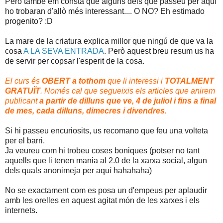
Però també em consta que alguns dels que passeu per aquí
ho trobaran d'allò més interessant.... O NO? Eh estimado
progenito? :D
La mare de la criatura explica millor que ningú de que va la
cosa
A LA SEVA ENTRADA
. Però aquest breu resum us ha
de servir per copsar l'esperit de la cosa.
El curs és
OBERT a tothom
que li interessi i
TOTALMENT
GRATUÏT
. Només cal que segueixis els articles que anirem
publicant
a partir de dilluns que ve, 4 de juliol i fins a final
de mes, cada dilluns, dimecres i divendres
.
Si hi passeu encuriosits, us recomano que feu una volteta
per el barri.
Ja veureu com hi trobeu coses boniques
(potser no tant
aquells que li tenen mania al 2.0 de la xarxa social, algun
dels quals anonimeja per aquí hahahaha)
No se exactament com es posa un d'empeus per aplaudir
amb les orelles en aquest agitat món de les xarxes i els
internets.