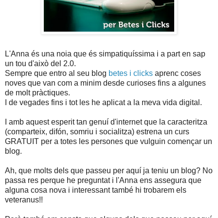
L'Anna és una noia que és simpatiquíssima i a part en sap
un tou d'això del 2.0.
Sempre que entro al seu blog
betes i clicks
aprenc coses
noves que van com a minim desde curioses fins a algunes
de molt pràctiques.
I de vegades fins i tot les he aplicat a la meva vida digital.
I amb aquest esperit tan genuí d'internet que la caracteritza
(comparteix, difón, somriu i socialitza) estrena un curs
GRATUIT per a totes les persones que vulguin començar un
blog.
Ah, que molts dels que passeu per aquí ja teniu un blog? No
passa res perque he preguntat i l'Anna ens assegura que
alguna cosa nova i interessant també hi trobarem els
veteranus!!