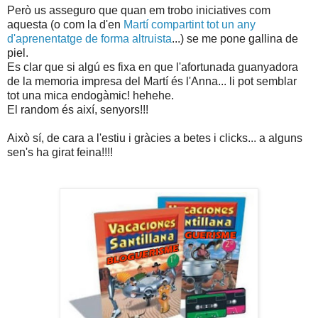
Però us asseguro que quan em trobo iniciatives com
aquesta (o com la d'en
Martí compartint tot un any
d'aprenentatge de forma altruista
...) se me pone gallina de
piel.
Es clar que si algú es fixa en que l'afortunada guanyadora
de la memoria impresa del Martí és l'Anna... li pot semblar
tot una mica endogàmic! hehehe.
El random és així, senyors!!!
Això sí, de cara a l'estiu i gràcies a betes i clicks... a alguns
sen's ha girat feina!!!!