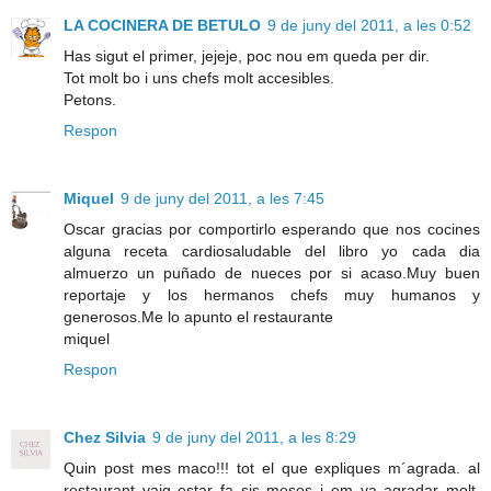
LA COCINERA DE BETULO
9 de juny del 2011, a les 0:52
Has sigut el primer, jejeje, poc nou em queda per dir.
Tot molt bo i uns chefs molt accesibles.
Petons.
Respon
Miquel
9 de juny del 2011, a les 7:45
Oscar gracias por comportirlo esperando que nos cocines
alguna receta cardiosaludable del libro yo cada dia
almuerzo un puñado de nueces por si acaso.Muy buen
reportaje y los hermanos chefs muy humanos y
generosos.Me lo apunto el restaurante
miquel
Respon
Chez Silvia
9 de juny del 2011, a les 8:29
Quin post mes maco!!! tot el que expliques m´agrada. al
restaurant vaig estar fa sis mesos i em va agradar molt,