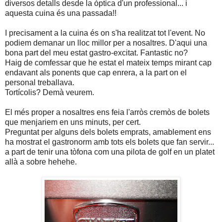
diversos detalls desde la òptica d'un professional... i
aquesta cuina és una passada!!
I precisament a la cuina és on s'ha realitzat tot l'event. No
podiem demanar un lloc millor per a nosaltres. D'aqui una
bona part del meu estat gastro-excitat. Fantastic no?
Haig de comfessar que he estat el mateix temps mirant cap
endavant als ponents que cap enrera, a la part on el
personal treballava.
Tortícolis? Demà veurem.
El més proper a nosaltres ens feia l'arròs cremòs de bolets
que menjariem en uns minuts, per cert.
Preguntat per alguns dels bolets emprats, amablement ens
ha mostrat el gastronorm amb tots els bolets que fan servir...
a part de tenir una tòfona com una pilota de golf en un platet
allà a sobre hehehe.