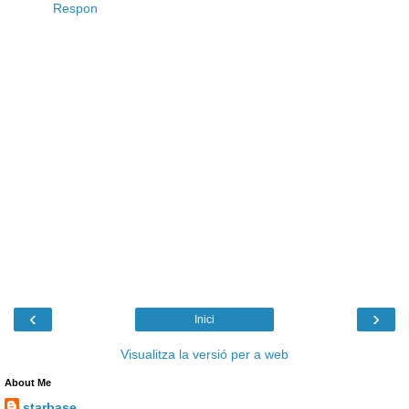
Respon
‹
›
Inici
Visualitza la versió per a web
About Me
starbase