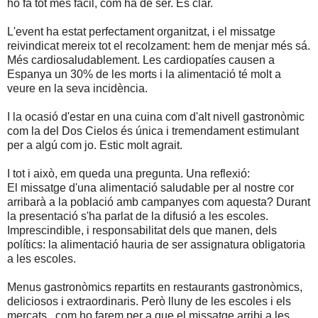
ho fa tot més fàcil, com ha de ser. Es clar.
L'event ha estat perfectament organitzat, i el missatge
reivindicat mereix tot el recolzament: hem de menjar més sá.
Més cardiosaludablement. Les cardiopatíes causen a
Espanya un 30% de les morts i la alimentació té molt a
veure en la seva incidència.
I la ocasió d'estar en una cuina com d'alt nivell gastronòmic
com la del Dos Cielos és única i tremendament estimulant
per a algú com jo. Estic molt agrait.
I tot i això, em queda una pregunta. Una reflexió:
El missatge d'una alimentació saludable per al nostre cor
arribarà a la població amb campanyes com aquesta? Durant
la presentació s'ha parlat de la difusió a les escoles.
Imprescindible, i responsabilitat dels que manen, dels
polítics: la alimentació hauria de ser assignatura obligatoria
a les escoles.
Menus gastronòmics repartits en restaurants gastronòmics,
deliciosos i extraordinaris. Però lluny de les escoles i els
mercats...com ho farem per a que el missatge arribi a les