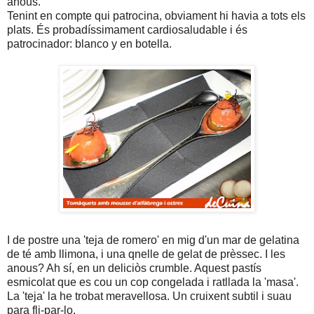
anous.
Tenint en compte qui patrocina, obviament hi havia a tots els
plats. És probadíssimament cardiosaludable i és
patrocinador: blanco y en botella.
I de postre una 'teja de romero' en mig d'un mar de gelatina
de té amb llimona, i una qnelle de gelat de prèssec. I les
anous? Ah sí, en un deliciòs crumble. Aquest pastís
esmicolat que es cou un cop congelada i ratllada la 'masa'.
La 'teja' la he trobat meravellosa. Un cruixent subtil i suau
para fli-par-lo.