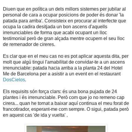
Diuen que en política un dels millors sistemes per jubilar al
personal de cara a ocupar posicions de poder és donar 'la
patada para arriba'. Consisteix en procurar al interfecte que
ocupa la cadira desitjada un bon ascens d'aquells
irrenunciables de forma que acabi ocupant un lloc
testimonial però de gran alçada mentre ocupem el seu lloc
de remenador de cireres.
Es clar que en el meu cas no es pot aplicar aquesta dita, per
molt que algú tingui l'amabilitat de convidar-te a un ascens
irrenunciable: patada hacia arriba a la planta 24 del Hotel
Me de Barcelona per a asistir a un event en el restaurant
DosCielos
.
Els requisits són força clars: és una bona pujada de 24
plantes i és irrenunciable. Però com que jo no remeno cap
cirera... quan he tornat a baixar aquí continua el meu forat de
francotirador, esperant-me com sempre. O sigui, patada però
en aquest cas 'de ida y vuelta' .