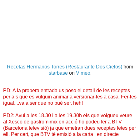
Recetas Hermanos Torres (Restaurante Dos Cielos)
from
starbase
on
Vimeo
.
PD: A la propera entrada us poso el detall de les receptes
per als que es vulguin animar a versionar-les a casa. Fer-les
igual....va a ser que no pué ser. heh!
PD2: Avui a les 18.30 i a les 19.30h els que volgueu veure
al Xesco de gastromimix en acció ho podeu fer a BTV
(Barcelona televisió) ja que emetran dues receptes fetes per
ell.
Per cert, que BTV té emisió a la carta i
en directe