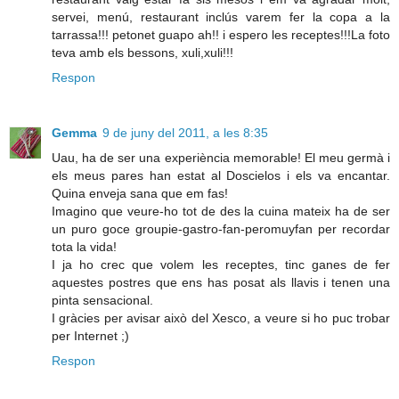
servei, menú, restaurant inclús varem fer la copa a la
tarrassa!!! petonet guapo ah!! i espero les receptes!!!La foto
teva amb els bessons, xuli,xuli!!!
Respon
Gemma
9 de juny del 2011, a les 8:35
Uau, ha de ser una experiència memorable! El meu germà i
els meus pares han estat al Doscielos i els va encantar.
Quina enveja sana que em fas!
Imagino que veure-ho tot de des la cuina mateix ha de ser
un puro goce groupie-gastro-fan-peromuyfan per recordar
tota la vida!
I ja ho crec que volem les receptes, tinc ganes de fer
aquestes postres que ens has posat als llavis i tenen una
pinta sensacional.
I gràcies per avisar això del Xesco, a veure si ho puc trobar
per Internet ;)
Respon