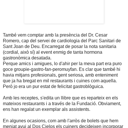
També vem comptar amb la presència del Dr. Cesar
Romero, cap del servei de cardiologia del Parc Sanitari de
Sant Joan de Deu. Encarregat de posar la nota sanitaria
(cordial, això sí) al event enmig de tanta hormona
gastronòmica desatada.
Perque amics i amigues, lo d'ahir per la meva part era puro
goce groupie-gastro-fan-peromuyfan. Es clar que també hi
havia mitjans profesionals, gent seriosa, amb enteniment
que ja ha bregat en mil restaurants i cuines com aquella.
Però jo era un pur estat de felicitat gastroblòguica.
Amb les receptes, s'edita un llibre que es reparteix en els
mateixos restaurants i a través de la Fundació. Obviament,
ens han regalat un exemplar als assistents.
En algunes ocasions, com amb l'arròs de bolets que hem
menjat avui al Dos Cielos els cuiners decideixen incorporar