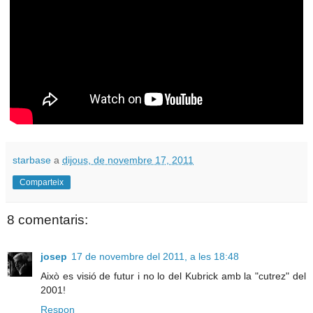
starbase
a
dijous, de novembre 17, 2011
Comparteix
8 comentaris:
josep
17 de novembre del 2011, a les 18:48
Això es visió de futur i no lo del Kubrick amb la "cutrez" del
2001!
Respon