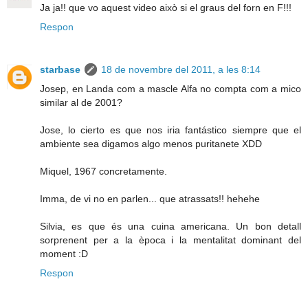
Ja ja!! que vo aquest video això si el graus del forn en F!!!
Respon
starbase
18 de novembre del 2011, a les 8:14
Josep, en Landa com a mascle Alfa no compta com a mico
similar al de 2001?
Jose, lo cierto es que nos iria fantástico siempre que el
ambiente sea digamos algo menos puritanete XDD
Miquel, 1967 concretamente.
Imma, de vi no en parlen... que atrassats!! hehehe
Silvia, es que és una cuina americana. Un bon detall
sorprenent per a la època i la mentalitat dominant del
moment :D
Respon