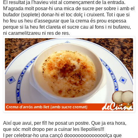
El resultat ja l'havieu vist al començament de la entrada.
M'agrada molt posar-hi una mica de sucre per sobre i amb el
bufador (soplete) donar-hi el toc dolç i cruixent. Tot i que si
ho feu us heu d'assegurar que la crema és prou espessa
perque si la heu fet clareta el sucre cau al fons i ni bufareu,
ni caramelitzareu ni res de res.
Així que avui, per fí!! he posat un postre. Que ja era hora,
que sóc molt dropo per a cuinar les llepollíes!!!
I per celebrar-ho una cançó doooooooooooooolça que