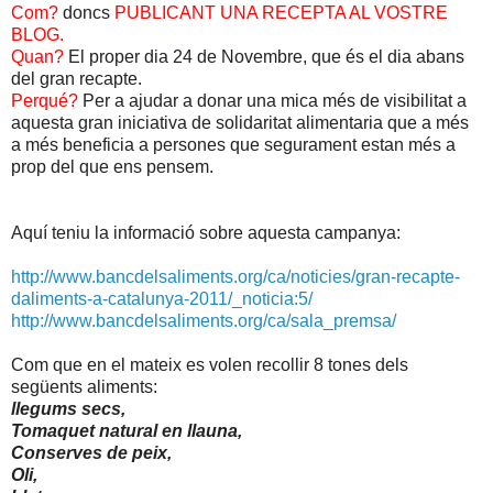
Com?
doncs
PUBLICANT UNA RECEPTA AL VOSTRE
BLOG.
Quan?
El proper dia 24 de N
ovembre, que és el dia abans
del gran recapte.
Perqué?
Per a ajudar a donar una mica més de visibilitat a
aquesta gran iniciativa de solidaritat alimentaria que a més
a més beneficia a persones que segurament estan més a
prop del que ens pensem.
Aquí teniu la informació sobre aquesta campanya:
http://www.bancdelsaliment
s.org/ca/noticies/gran-rec
apte-
daliments-a-catalunya
-2011/_noticia:5/
http://www.bancdelsaliment
s.org/ca/sala_premsa/
Com que en el mateix es volen recollir 8 tones dels
següents aliments:
llegums secs,
Tomaquet natural en llauna,
Conserves de peix,
Oli,