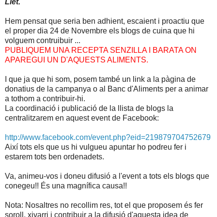
Llet.
Hem pensat que seria ben adhient, escaient i proactiu que
el proper dia 24 de Novembre els blogs de cuina que hi
volguem contruibuir ...
PUBLIQUEM UNA RECEPTA SENZILLA I BARATA ON
APAREGUI UN D'AQUESTS ALIMENTS.
I que ja que hi som, posem també un link a la pàgina de
donatius de la campanya o al Banc d'Aliments per a animar
a tothom a contribuir-hi.
La coordinació i publicació de la llista de blogs la
centralitzarem en aquest event de Facebook:
http://www.facebook.com/event.php?eid=219879704752679
Així tots els que us hi vulgueu apuntar ho podreu fer i
estarem tots ben ordenadets.
Va, animeu-vos i doneu difusió a l'event a tots els blogs que
conegeu!! És una magnífica causa!!
Nota: Nosaltres no recollim res, tot el que proposem és fer
soroll, xivarri i contribuir a la difusió d'aquesta idea de