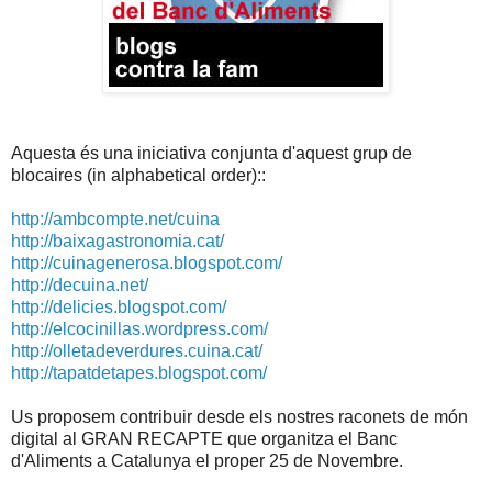
Aquesta és una iniciativa conjunta d'aquest grup de
blocaires
(in alphabetical order)::
http://ambcompte.net/cuina
http://baixagastronomia.ca
t/
http://cuinagenerosa.blogs
pot.com/
http://decuina.net/
http://delicies.blogspot.c
om/
http://elcocinillas.wordpr
ess.com/
http://olletadeverdures.cu
ina.cat/
http://tapatdetapes.blogsp
ot.com/
Us proposem contribuir desde els nostres raconets de món
digital al GRAN RECAPTE que organitza el Banc
d'Aliments a Catalunya el proper 25 de Novembre.