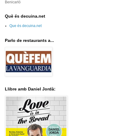
Benicarló
Què és decuina.net
Que és decuina.net
Parlo de restaurants a...
Llibre amb Daniel Jordà: