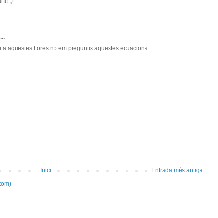
!! ;)
...
i a aquestes hores no em preguntis aquestes ecuacions.
Inici
Entrada més antiga
tom)