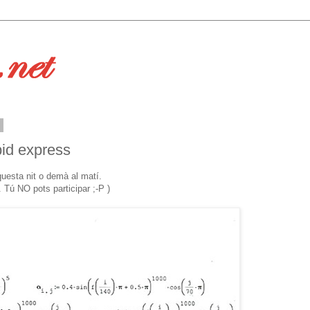
2
pid express
questa nit o demà al matí.
ú NO pots participar ;-P )