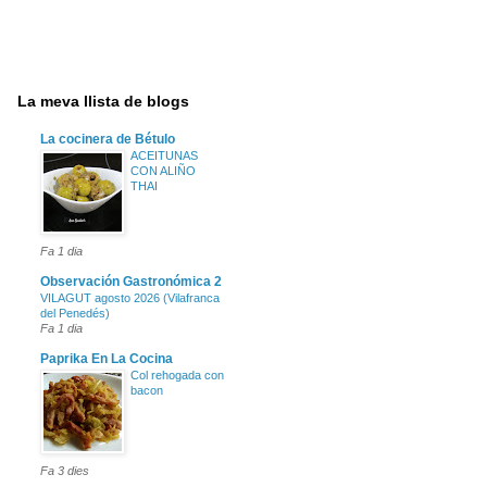
La meva llista de blogs
La cocinera de Bétulo
ACEITUNAS
CON ALIÑO
THAI
Fa 1 dia
Observación Gastronómica 2
VILAGUT agosto 2026 (Vilafranca
del Penedés)
Fa 1 dia
Paprika En La Cocina
Col rehogada con
bacon
Fa 3 dies