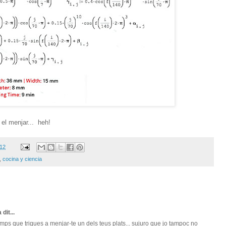
 el menjar... heh!
012
,
cocina y ciencia
 dit...
mps que trigues a menjar-te un dels teus plats... sujuro que jo tampoc no