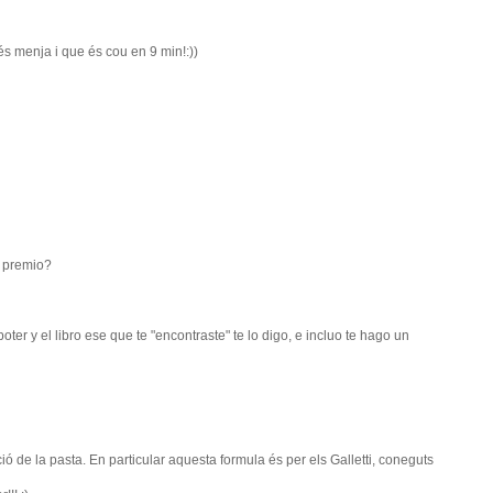
és menja i que és cou en 9 min!:))
e premio?
ter y el libro ese que te "encontraste" te lo digo, e incluo te hago un
ió de la pasta. En particular aquesta formula és per els Galletti, coneguts