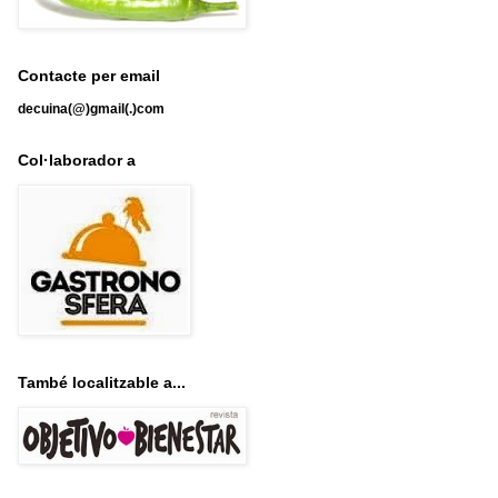
Contacte per email
decuina(@)gmail(.)com
Col·laborador a
També localitzable a...