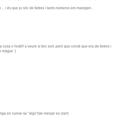
.... i és que jo sóc de lletres i tants números em maregen...
osa x l'estil!! a veure si tinc sort, però que consti que era de lletres i
 màgia! :)
riga en cuinar-se "algo"(de menjar es clar!)