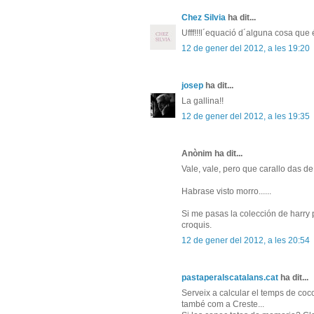
Chez Silvia
ha dit...
Ufff!!!l´equació d´alguna cosa que 
12 de gener del 2012, a les 19:20
josep
ha dit...
La gallina!!
12 de gener del 2012, a les 19:35
Anònim ha dit...
Vale, vale, pero que carallo das d
Habrase visto morro......
Si me pasas la colección de harry po
croquis.
12 de gener del 2012, a les 20:54
pastaperalscatalans.cat
ha dit...
Serveix a calcular el temps de cocc
també com a Creste...