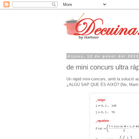
dijous, 12 de gener del 201
de mini concurs ultra rà
Un ràpid mini-concurs, amb la solució a
¿ALGÚ SAP QUE ÉS AIXÓ? (No, Martí. T