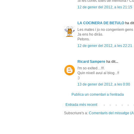
Si les conec totes de memoria? Clar!
12 de gener del 2012, a les 21:15
LA COCINERA DE BETULO
ha dit
Les mates i jo no congeniem gens 
Ja ens ho diràs.
Petons.
12 de gener del 2012, a les 22:21
Ricard Sampere
ha dit...
I'm so exited....!!!.
Quin nivell avui al blog...!!
:)
13 de gener del 2012, a les 0:00
Publica un comentari a l'entrada
Entrada més recent
Subscriure's a:
Comentaris del missatge (A