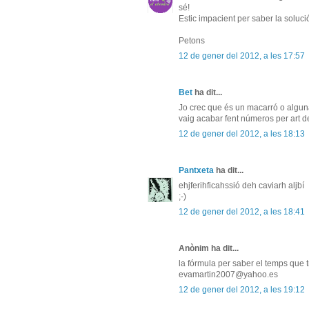
sé!
Estic impacient per saber la solució
Petons
12 de gener del 2012, a les 17:57
Bet
ha dit...
Jo crec que és un macarró o alguna c
vaig acabar fent números per art de
12 de gener del 2012, a les 18:13
Pantxeta
ha dit...
ehjferihficahssió deh caviarh aljbí
;-)
12 de gener del 2012, a les 18:41
Anònim ha dit...
la fórmula per saber el temps que t
evamartin2007@yahoo.es
12 de gener del 2012, a les 19:12