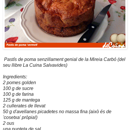
Pastís de poma senzillament genial de la Mireia Carbó (del
seu llibre La Cuina Salvavides)
Ingredients:
2 pomes golden
100 g de sucre
100 g de farina
125 g de mantega
2 cullerates de llevat
50 g d'avellanes picadetes no massa fina (això és de
'cosetxa' pròpia!)
2 ous
una punteta de sal