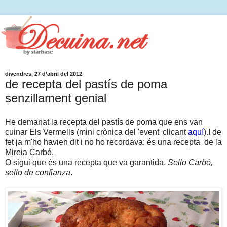
divendres, 27 d’abril del 2012
de recepta del pastís de poma
senzillament genial
He demanat la recepta del pastís de poma que ens van
cuinar Els Vermells (mini crònica del 'event' clicant
aquí
).I de
fet ja m'ho havien dit i no ho recordava: és una recepta de la
Mireia Carbó.
O sigui que és una recepta que va garantida.
Sello Carbó,
sello de confianza
.