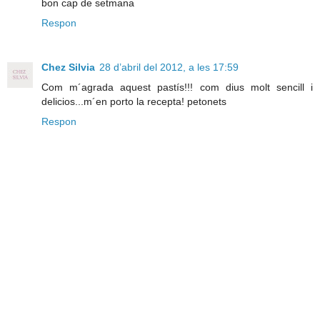
bon cap de setmana
Respon
Chez Silvia
28 d’abril del 2012, a les 17:59
Com m´agrada aquest pastís!!! com dius molt sencill i
delicios...m´en porto la recepta! petonets
Respon