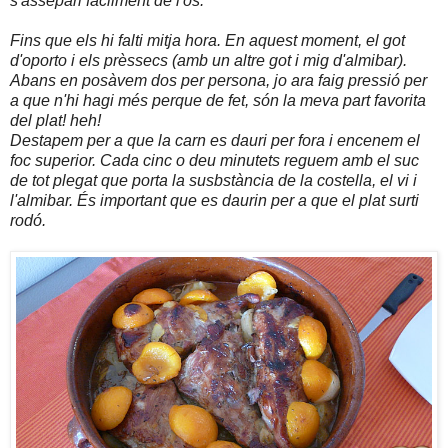
s'assepari fàcilment de l'os.
Fins que els hi falti mitja hora. En aquest moment, el got
d'oporto i els prèssecs (amb un altre got i mig d'almibar).
Abans en posàvem dos per persona, jo ara faig pressió per
a que n'hi hagi més perque de fet, són la meva part favorita
del plat! heh!
Destapem per a que la carn es dauri per fora i encenem el
foc superior. Cada cinc o deu minutets reguem amb el suc
de tot plegat que porta la susbstància de la costella, el vi i
l'almibar. És important que es daurin per a que el plat surti
rodó.