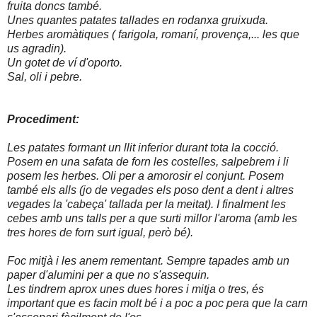
fruita doncs també.
Unes quantes patates tallades en rodanxa gruixuda.
Herbes aromàtiques ( farigola, romaní, provença,... les que
us agradin).
Un gotet de ví d'oporto.
Sal, oli i pebre.
Procediment:
Les patates formant un llit inferior durant tota la cocció.
Posem en una safata de forn les costelles, salpebrem i li
posem les herbes. Oli per a amorosir el conjunt. Posem
també els alls (jo de vegades els poso dent a dent i altres
vegades la 'cabeça' tallada per la meitat). I finalment les
cebes amb uns talls per a que surti millor l'aroma (amb les
tres hores de forn surt igual, però bé).
Foc mitjà i les anem rementant. Sempre tapades amb un
paper d'alumini per a que no s'assequin.
Les tindrem aprox unes dues hores i mitja o tres, és
important que es facin molt bé i a poc a poc pera que la carn