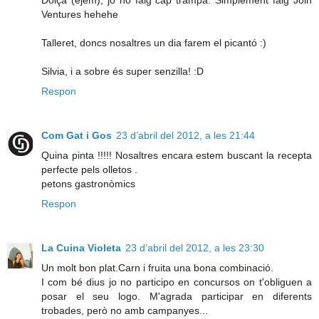
Dolça (ejem), jo no faig cap trampa. Simplement faig Join
Ventures hehehe
Talleret, doncs nosaltres un dia farem el picantó :)
Silvia, i a sobre és super senzilla! :D
Respon
Com Gat i Gos
23 d’abril del 2012, a les 21:44
Quina pinta !!!!! Nosaltres encara estem buscant la recepta
perfecte pels olletos .
petons gastronòmics
Respon
La Cuina Violeta
23 d’abril del 2012, a les 23:30
Un molt bon plat.Carn i fruita una bona combinació.
I com bé dius jo no participo en concursos on t'obliguen a
posar el seu logo. M'agrada participar en diferents
trobades, però no amb campanyes...