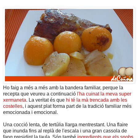
Ho faig a més a més amb la bandera familiar, perque la
recepta que veureu a continuació
l'ha cuinat la meva super
xermaneta
. La veritat és que
hi té la mà trencada amb les
costelles
, i aquest plat forma part de la tradició familiar més
emocionada i emocional.
Una cocció lenta, de tertúlia llarga mentrestant. Una flaire
que inunda fins al replà de l'escala i una gran cassola de
fang presidint la taula. Són també
ingredients que els snobs