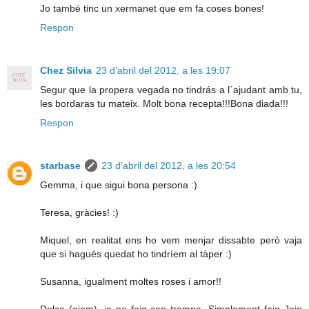
Jo també tinc un xermanet que em fa coses bones!
Respon
Chez Silvia
23 d’abril del 2012, a les 19:07
Segur que la propera vegada no tindrás a l´ajudant amb tu,
les bordaras tu mateix. Molt bona recepta!!!Bona diada!!!
Respon
starbase
23 d’abril del 2012, a les 20:54
Gemma, i que sigui bona persona :)
Teresa, gràcies! :)
Miquel, en realitat ens ho vem menjar dissabte però vaja
que si hagués quedat ho tindríem al tàper :)
Susanna, igualment moltes roses i amor!!