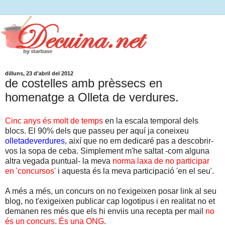
dilluns, 23 d’abril del 2012
de costelles amb prèssecs en
homenatge a Olleta de verdures.
Cinc anys és molt de temps
en la escala temporal dels
blocs. El 90% dels que passeu per aquí ja coneixeu
olletadeverdures
, així que no em dedicaré pas a descobrir-
vos la sopa de ceba. Simplement m'he saltat -com alguna
altra vegada puntual- la meva
norma laxa de no participar
en 'concursos'
i aquesta és la meva participació 'en el seu'.
A més a més, un concurs on no t'exigeixen posar link al seu
blog, no t'exigeixen publicar cap logotipus i en realitat no et
demanen res més que els hi enviis una recepta per mail
no
és un concurs
.
És una ONG
.