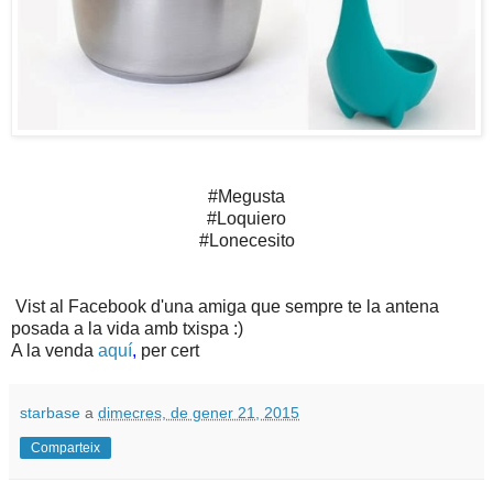
#Megusta
#Loquiero
#Lonecesito
Vist al Facebook d'una amiga que sempre te la antena
posada a la vida amb txispa :)
A la venda
aquí
,
per cert
starbase
a
dimecres, de gener 21, 2015
Comparteix