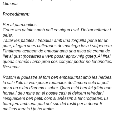
Llimona
Procediment:
Per al parmenitier:
Coure les patates amb pell en aigua i sal. Deixar refredar i
pelar.
Tallar les patates i treballar amb una forquilla per a fer un
puré, afegim unes cullerades de mantega fosa i salpebrem.
Finalment acabem de enriquir amb una mica de crema de
llet al gust (nosaltres li vem posar aprox mig gotet). Al final
queda cremós i amb prou cos comper poder-ne fer qnelles.
Reservar.
Rostim el pollastre al forn ben embadurnat amb les herbes,
la sal i l'oli. Li vem posar rodanxes de llimona sota la pell
per a un extra d'aroma i sabor. Quan està ben fet (diria que
horeta i deu mins en el nostre cas) el deixem refredar i
l'esqueixem ben petit, com si anèssim a fer croquetes. El
barrejem amb una part del suc del rostit per a donar-li
matisos torrats i ja ho tenim.