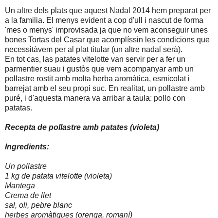
Un altre dels plats que aquest Nadal 2014 hem preparat per
a la familia. El menys evident a cop d'ull i nascut de forma
'mes o menys' improvisada ja que no vem aconseguir unes
bones Tortas del Casar que acomplíssin les condicions que
necessitàvem per al plat titular (un altre nadal serà).
En tot cas, las patates vitelotte van servir per a fer un
parmentier suau i gustòs que vem acompanyar amb un
pollastre rostit amb molta herba aromàtica, esmicolat i
barrejat amb el seu propi suc. En realitat, un pollastre amb
puré, i d'aquesta manera va arribar a taula: pollo con
patatas.
Recepta de pollastre amb patates (violeta)
Ingredients:
Un pollastre
1 kg de patata vitelotte (violeta)
Mantega
Crema de llet
sal, oli, pebre blanc
herbes aromàtiques (orenga, romaní)