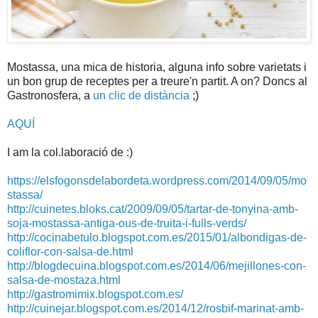
Mostassa, una mica de historia, alguna info sobre varietats i
un bon grup de receptes per a treure'n partit. A on? Doncs al
Gastronosfera, a
un clic de distància
;)
AQUÍ
I am la col.laboració de :)
https://elsfogonsdelabordeta.wordpress.com/2014/09/05/mo
stassa/
http://cuinetes.bloks.cat/2009/09/05/tartar-de-tonyina-amb-
soja-mostassa-antiga-ous-de-truita-i-fulls-verds/
http://cocinabetulo.blogspot.com.es/2015/01/albondigas-de-
coliflor-con-salsa-de.html
http://blogdecuina.blogspot.com.es/2014/06/mejillones-con-
salsa-de-mostaza.html
http://gastromimix.blogspot.com.es/
http://cuinejar.blogspot.com.es/2014/12/rosbif-marinat-amb-