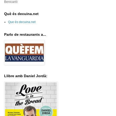
Benicarló
Què és decuina.net
Que és decuina.net
Parlo de restaurants a...
Llibre amb Daniel Jordà: