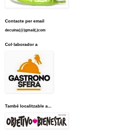
Contacte per email
decuina(@)gmail(.)com
Col·laborador a
També localitzable a...