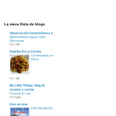
La meva llista de blogs
Observación Gastronómica 2
MEDIA MANGA agosto 2026
(Barcelona)
Fa 1 dia
Paprika En La Cocina
Col rehogada con
bacon
Fa 1 dia
My Little Things: blog de
recetas y cocina
Fricandó de Lola
Fa 3 dies
Fem un mos
FEM VACANCES