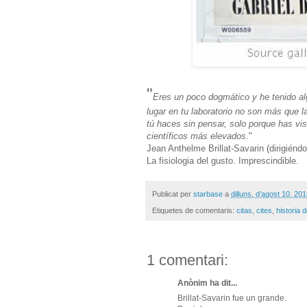
"
Eres un poco dogmático y he tenido al
lugar en tu laboratorio no son más que l
tú haces sin pensar, solo porque has vis
científicos más elevados.
"
Jean Anthelme Brillat-Savarin (dirigiénd
La fisiologia del gusto. Imprescindible.
Publicat per
starbase
a
dilluns, d’agost 10, 20
Etiquetes de comentaris:
citas
,
cites
,
historia d
1 comentari:
Anònim ha dit...
Brillat-Savarin fue un grande.