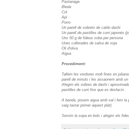
Pastanaga
Bleda
Col
Api
Porro
Un parell de sobrets de caldo dashi
Un parell de pastilles de curri japonés (j
Uns 50 g de fideus soba per persona
Unes cullerades de salsa de soja
Oli d'oliva
Aigua
Procediment:
Tallem les verdures molt fines en julia
parell de minuts i les assaonem amb un r
Afegim els sobres de dashi i aproximadam
pastilles de curri fins que es desfacin.
A banda, posem aigua amb sal i fem la 
vaig tastar primer aquest plat).
Servim la sopa en bols i afegim els fide