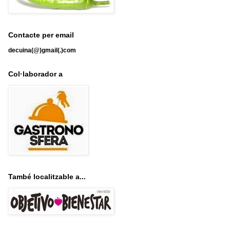
Contacte per email
decuina(@)gmail(.)com
Col·laborador a
També localitzable a...