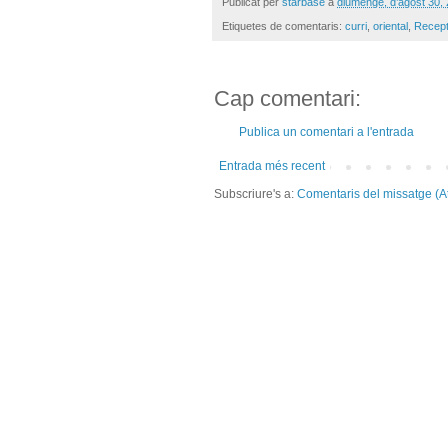
Publicat per
starbase
a
diumenge, d’agost 30,
Etiquetes de comentaris:
curri
,
oriental
,
Recep
Cap comentari:
Publica un comentari a l'entrada
Entrada més recent
Subscriure's a:
Comentaris del missatge (A