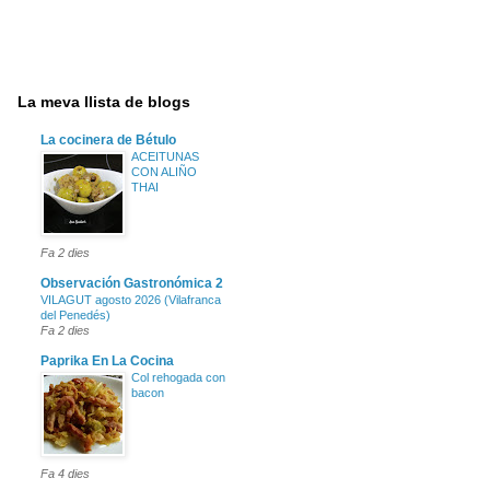
La meva llista de blogs
La cocinera de Bétulo
ACEITUNAS
CON ALIÑO
THAI
Fa 2 dies
Observación Gastronómica 2
VILAGUT agosto 2026 (Vilafranca
del Penedés)
Fa 2 dies
Paprika En La Cocina
Col rehogada con
bacon
Fa 4 dies