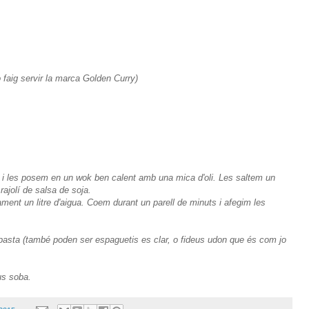
o faig servir la marca Golden Curry)
na i les posem en un wok ben calent amb una mica d'oli. Les saltem un
ajolí de salsa de soja.
ent un litre d'aigua. Coem durant un parell de minuts i afegim les
pasta (també poden ser espaguetis es clar, o fideus udon que és com jo
us soba.