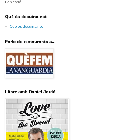
Benicarló
Què és decuina.net
Que és decuina.net
Parlo de restaurants a...
Llibre amb Daniel Jordà: