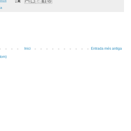
 2015
ta
Inici
Entrada més antiga
tom)