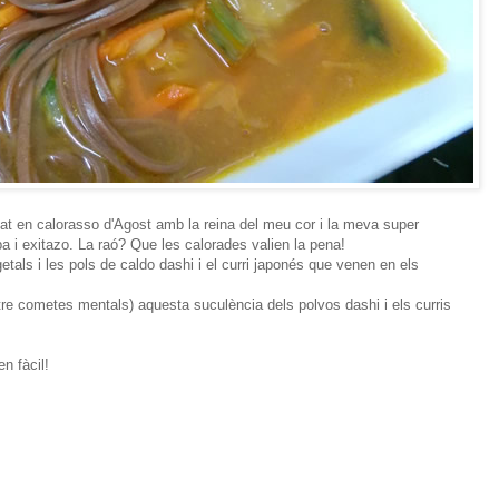
t en calorasso d'Agost amb la reina del meu cor i la meva super
 i exitazo. La raó? Que les calorades valien la pena!
tals i les pols de caldo dashi i el curri japonés que venen en els
ntre cometes mentals) aquesta suculència dels polvos dashi i els curris
en fàcil!