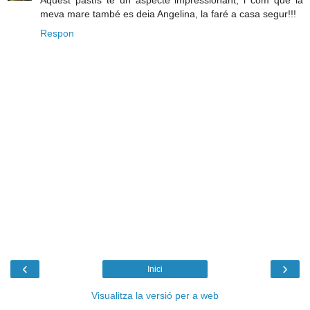
Aquest pastís té un aspecte impressionant, i com que la
meva mare també es deia Angelina, la faré a casa segur!!!
Respon
‹
›
Inici
Visualitza la versió per a web