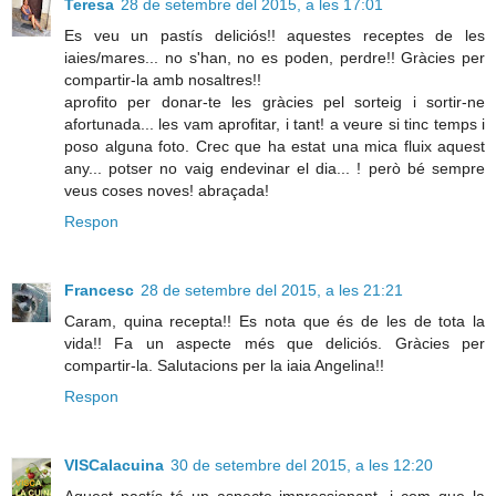
Teresa
28 de setembre del 2015, a les 17:01
Es veu un pastís deliciós!! aquestes receptes de les
iaies/mares... no s'han, no es poden, perdre!! Gràcies per
compartir-la amb nosaltres!!
aprofito per donar-te les gràcies pel sorteig i sortir-ne
afortunada... les vam aprofitar, i tant! a veure si tinc temps i
poso alguna foto. Crec que ha estat una mica fluix aquest
any... potser no vaig endevinar el dia... ! però bé sempre
veus coses noves! abraçada!
Respon
Francesc
28 de setembre del 2015, a les 21:21
Caram, quina recepta!! Es nota que és de les de tota la
vida!! Fa un aspecte més que deliciós. Gràcies per
compartir-la. Salutacions per la iaia Angelina!!
Respon
VISCalacuina
30 de setembre del 2015, a les 12:20