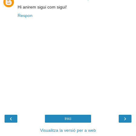
Hi anirem sigui com sigui!
Respon
‹
›
Inici
Visualitza la versió per a web