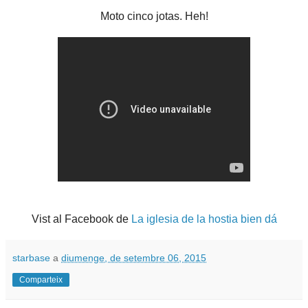
Moto cinco jotas. Heh!
Vist al Facebook de
La iglesia de la hostia bien dá
starbase
a
diumenge, de setembre 06, 2015
Comparteix