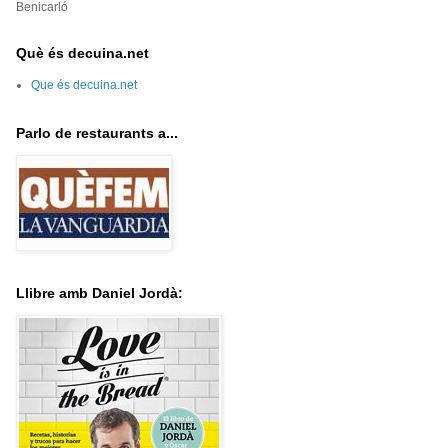
Benicarló
Què és decuina.net
Que és decuina.net
Parlo de restaurants a...
Llibre amb Daniel Jordà: