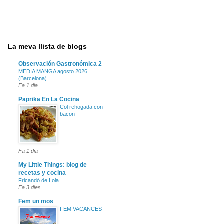
La meva llista de blogs
Observación Gastronómica 2
MEDIA MANGA agosto 2026
(Barcelona)
Fa 1 dia
Paprika En La Cocina
Col rehogada con
bacon
Fa 1 dia
My Little Things: blog de
recetas y cocina
Fricandó de Lola
Fa 3 dies
Fem un mos
FEM VACANCES