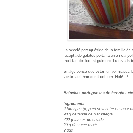
La secció portuguésida de la familia és 
recepta de galetes porta taronja i canyel
molt fan del format galetero. La civada 
Si algú pensa que estan un pèl massa fe
verité: així han sortit del forn. Heh! :P
Bolachas portugueses de taronja i ci
Ingredients
2 taronges (o, però si vols fer el sabor 
90 g de farina de blat integral
200 g tasses de civada
20 g de sucre morè
2 ous